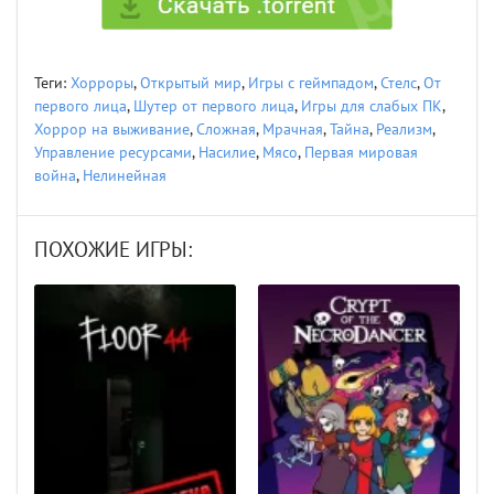
Теги:
Хорроры
,
Открытый мир
,
Игры с геймпадом
,
Стелс
,
От
первого лица
,
Шутер от первого лица
,
Игры для слабых ПК
,
Хоррор на выживание
,
Сложная
,
Мрачная
,
Тайна
,
Реализм
,
Управление ресурсами
,
Насилие
,
Мясо
,
Первая мировая
война
,
Нелинейная
ПОХОЖИЕ ИГРЫ: