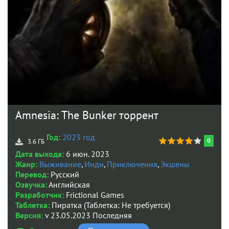
Amnesia: The Bunker торрент
Год:
2023 год
0
3.6 ГБ
Дата выхода:
6 июн. 2023
Жанр:
Выживание
,
Инди
,
Приключения
,
Экшены
Перевод:
Русский
Озвучка:
Английская
Разработчик:
Frictional Games
Таблетка:
Пиратка (Таблетка: Не требуется)
Версия:
v 23.05.2023 Последняя