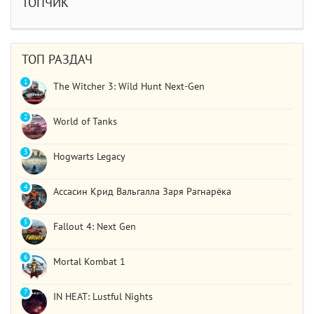
ТОПЧИК
STAR WARS Jedi: Survivor
Должно быть все норм..
ТОП РАЗДАЧ
1
The Witcher 3: Wild Hunt Next-Gen
2
World of Tanks
3
Hogwarts Legacy
4
Ассасин Крид Вальгалла Заря Рагнарёка
5
Fallout 4: Next Gen
6
Mortal Kombat 1
7
IN HEAT: Lustful Nights