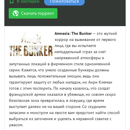
В закладки
Пожаловаться
Скачать торрент
Amnesia: The Bunker
— это жуткий
хоррор на выживание от первого
лица, где вы испытаете
неподдельный страх за счет
напряженной атмосферы и
запутанных локаций в фирменном стиле одноименной
серии. Кажется, что умело созданные бункеры должны
вызывать лишь положительные эмоции, ведь они
гарантируют защиту от любых нападок, но Анри Клеман
готов с этим поспорить. По началу казалось, что солдат
французской армии оказался в убежище, но совсем скоро
безопасная зона превратилась в ловушку, где время
выступает далеко не на вашей стороне. Со скудными
запасами и монстром на хвосте вам предстоит найти способ
выбраться из заточения и уцелеть в неравной схватке с
ужасом.