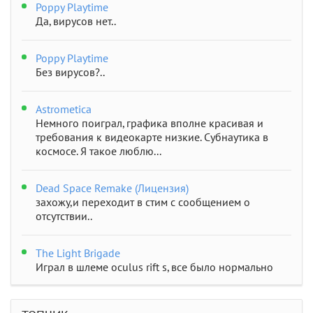
Poppy Playtime
Да, вирусов нет..
Poppy Playtime
Без вирусов?..
Astrometica
Немного поиграл, графика вполне красивая и
требования к видеокарте низкие. Субнаутика в
космосе. Я такое люблю...
Dead Space Remake (Лицензия)
захожу,и переходит в стим с сообщением о
отсутствии..
The Light Brigade
Играл в шлеме oculus rift s, все было нормально
дошел до 2 босса, но после выхода все слетело,
статистика обнулилась а мне заново показывали
сюжет и..