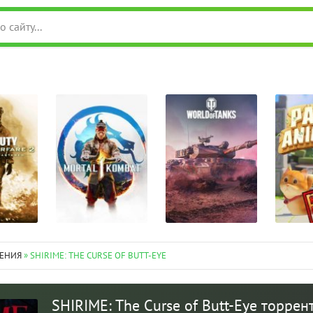
ЕНИЯ
» SHIRIME: THE CURSE OF BUTT-EYE
SHIRIME: The Curse of Butt-Eye торрен