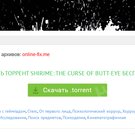
 архивов:
online-fix.me
Ь ТОРРЕНТ SHIRIME: THE CURSE OF BUTT-EYE БЕ
 с геймпадом
,
Стелс
,
От первого лица
,
Психологический хоррор
,
Хорро
Исследования
,
Поиск предметов
,
Психоделия
,
Кинематографичная