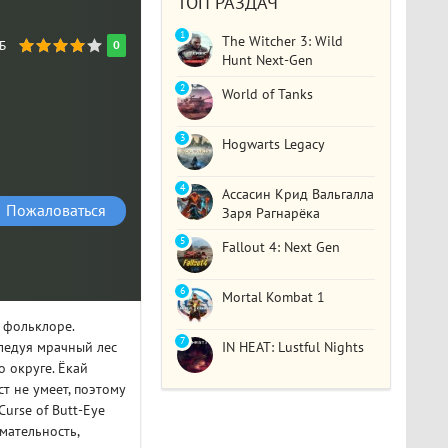
ТОП РАЗДАЧ
1
The Witcher 3: Wild
ГБ
0
Hunt Next-Gen
2
World of Tanks
3
Hogwarts Legacy
4
Ассасин Крид Вальгалла
Пожаловаться
Заря Рагнарёка
5
Fallout 4: Next Gen
6
Mortal Kombat 1
 фольклоре.
7
ледуя мрачный лес
IN HEAT: Lustful Nights
 округе. Ёкай
т не умеет, поэтому
Curse of Butt-Eye
мательность,