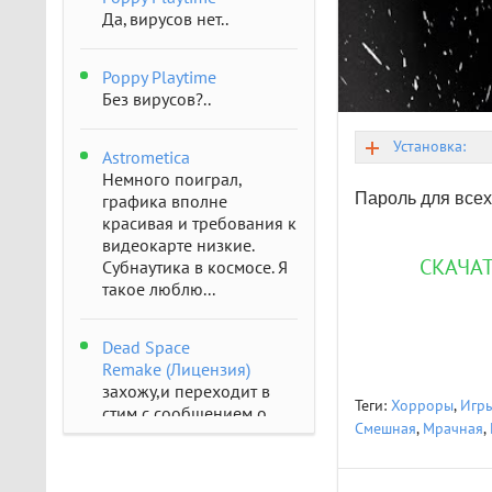
Да, вирусов нет..
Poppy Playtime
Без вирусов?..
Установка:
Astrometica
Немного поиграл,
Пароль для всех
графика вполне
красивая и требования к
видеокарте низкие.
СКАЧАТ
Субнаутика в космосе. Я
такое люблю...
Dead Space
Remake (Лицензия)
захожу,и переходит в
Теги:
Хорроры
,
Игры
стим с сообщением о
Смешная
,
Мрачная
,
отсутствии..