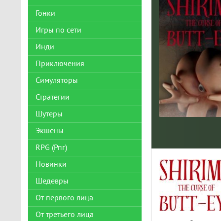
Гонки
Игры по сети
Инди
Приключения
Симуляторы
Стратегии
Шутеры
Экшены
RPG (Рпг)
Новинки
Шедевры
От первого лица
От третьего лица