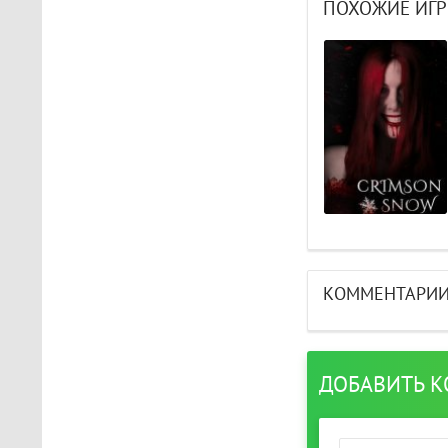
The Light Brigade
ПОХОЖИЕ ИГР
Играл в шлеме oculus rift
s, все было нормально
дошел до 2 босса, но
после выхода все
слетело, статистика
обнулилась а мне заново
показывали сюжет и..
STAR WARS Jedi: Survivor
Должно быть все норм..
КОММЕНТАРИ
ДОБАВИТЬ 