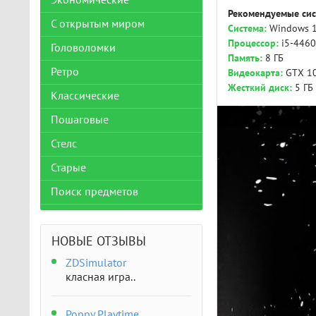
Экономические
Рекомендуемые сис
С открытым миром
Система:
Windows 10
Процессор:
i5-4460
Головоломки
Память:
8 ГБ
Ретро
Видеокарта:
GTX 1
Жесткий диск:
5 ГБ
Классические
Пошаговые
Стелс
Старые
Поиск предметов
НОВЫЕ ОТЗЫВЫ
ZDSimulator
класная игра..
Poppy Playtime