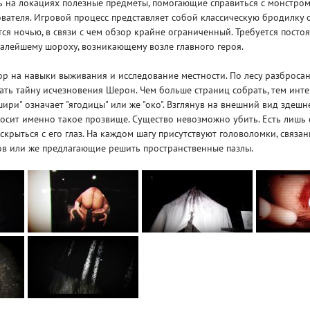
ь на локациях полезные предметы, помогающие справиться с монстро
вателя. Игровой процесс представляет собой классическую бродилку о
ся ночью, в связи с чем обзор крайне ограниченный. Требуется посто
алейшему шороху, возникающему возле главного героя.
ор на навыки выживания и исследование местности. По лесу разбросан
ть тайну исчезновения Шерон. Чем больше страниц собрать, тем инте
"шири" означает "ягодицы" или же "око". Взглянув на внешний вид здеш
носит именно такое прозвище. Существо невозможно убить. Есть лишь
скрыться с его глаз. На каждом шагу присутствуют головоломки, связа
ов или же предлагающие решить пространственные пазлы.