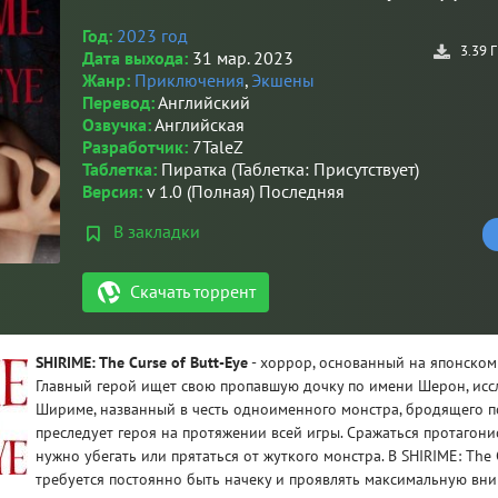
Год:
2023 год
3.39 
Дата выхода:
31 мар. 2023
Жанр:
Приключения
,
Экшены
Перевод:
Английский
Озвучка:
Английская
Разработчик:
7TaleZ
Таблетка:
Пиратка (Таблетка: Присутствует)
Версия:
v 1.0 (Полная) Последняя
В закладки
Скачать торрент
SHIRIME: The Curse of Butt-Eye
- хоррор, основанный на японском
Главный герой ищет свою пропавшую дочку по имени Шерон, исс
Шириме, названный в честь одноименного монстра, бродящего по
преследует героя на протяжении всей игры. Сражаться протагонис
нужно убегать или прятаться от жуткого монстра. В SHIRIME: The 
требуется постоянно быть начеку и проявлять максимальную вни