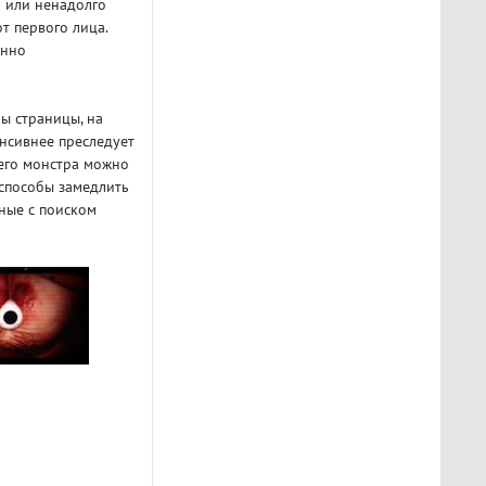
м или ненадолго
т первого лица.
янно
ы страницы, на
нсивнее преследует
него монстра можно
 способы замедлить
нные с поиском