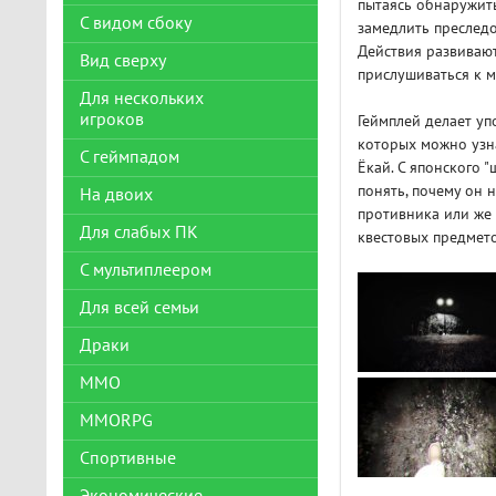
пытаясь обнаружит
С видом сбоку
замедлить преследо
Действия развивают
Вид сверху
прислушиваться к м
Для нескольких
игроков
Геймплей делает уп
которых можно узна
С геймпадом
Ёкай. С японского 
понять, почему он 
На двоих
противника или же 
Для слабых ПК
квестовых предмет
С мультиплеером
Для всей семьи
Драки
ММО
MMORPG
Спортивные