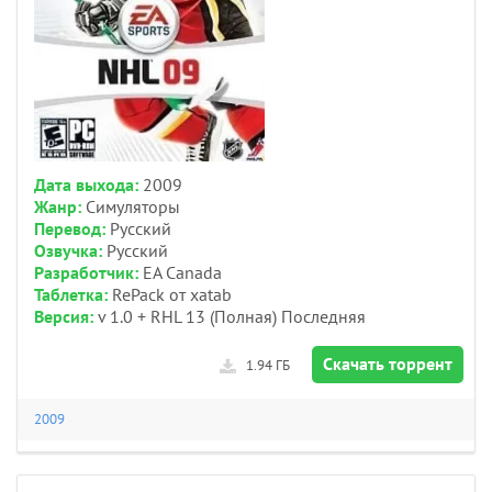
Дата выхода:
2009
Жанр:
Симуляторы
Перевод:
Русский
Озвучка:
Русский
Разработчик:
EA Canada
Таблетка:
RePack от xatab
Версия:
v 1.0 + RHL 13 (Полная) Последняя
Скачать торрент
1.94 ГБ
2009