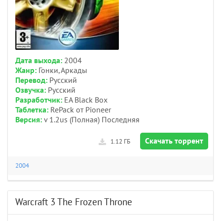
Дата выхода:
2004
Жанр:
Гонки, Аркады
Перевод:
Русский
Озвучка:
Русский
Разработчик:
EA Black Box
Таблетка:
RePack от Pioneer
Версия:
v 1.2us (Полная) Последняя
Скачать торрент
1.12 ГБ
2004
Warcraft 3 The Frozen Throne