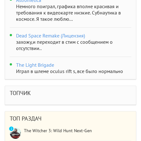
Astrometica
Немного поиграл, графика вполне красивая и
требования к видеокарте низкие. Субнаутика в
космосе. Я такое люблю...
Dead Space Remake (Лицензия)
захожу,и переходит в стим с сообщением о
отсутствии..
The Light Brigade
Играл в шлеме oculus rift s, все было нормально
дошел до 2 босса, но после выхода все слетело,
статистика обнулилась а мне заново показывали
сюжет и..
ТОПЧИК
STAR WARS Jedi: Survivor
Должно быть все норм..
ТОП РАЗДАЧ
1
The Witcher 3: Wild Hunt Next-Gen