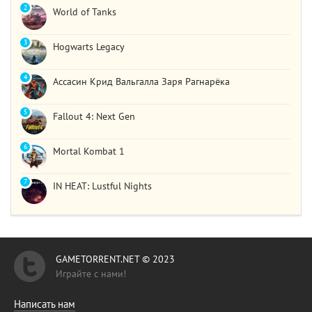
2
World of Tanks
3
Hogwarts Legacy
4
Ассасин Крид Вальгалла Заря Рагнарёка
5
Fallout 4: Next Gen
6
Mortal Kombat 1
7
IN HEAT: Lustful Nights
GAMETORRENT.NET © 2023
Играйте с нами!
Написать нам