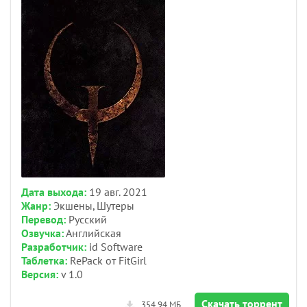
Дата выхода:
19 авг. 2021
Жанр:
Экшены, Шутеры
Перевод:
Русский
Озвучка:
Английская
Разработчик:
id Software
Таблетка:
RePack от FitGirl
Версия:
v 1.0
Скачать торрент
354.94 МБ