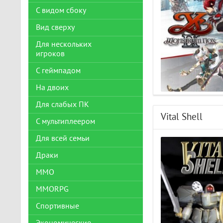
С видом сбоку
Вид сверху
Для нескольких
игроков
С геймпадом
На двоих
Для слабых ПК
Vital Shell
С мультиплеером
Для всей семьи
Драки
ММО
MMORPG
Спортивные