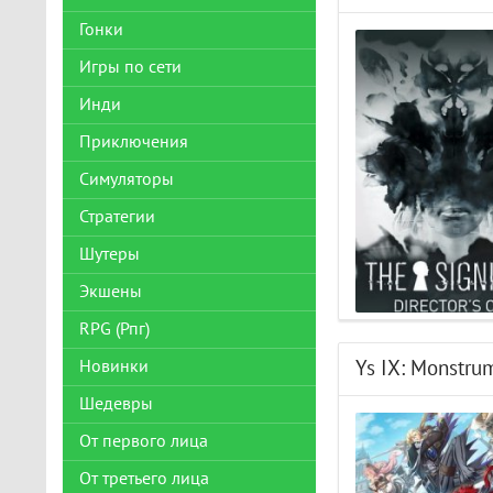
Гонки
Игры по сети
Инди
Приключения
Симуляторы
Стратегии
Шутеры
Экшены
RPG (Рпг)
Новинки
Ys IX: Monstru
Шедевры
От первого лица
От третьего лица