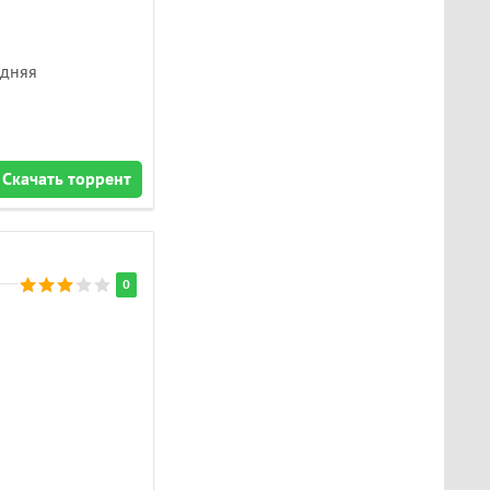
едняя
Скачать торрент
0