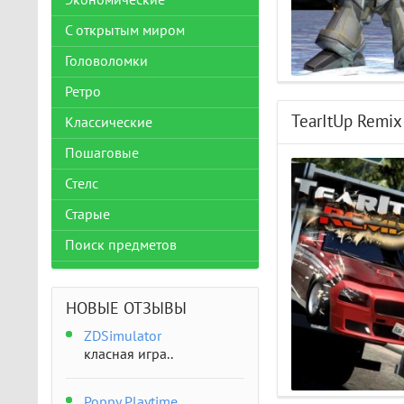
Экономические
С открытым миром
Головоломки
Ретро
TearItUp Remix
Классические
Пошаговые
Стелс
Старые
Поиск предметов
НОВЫЕ ОТЗЫВЫ
ZDSimulator
класная игра..
Poppy Playtime