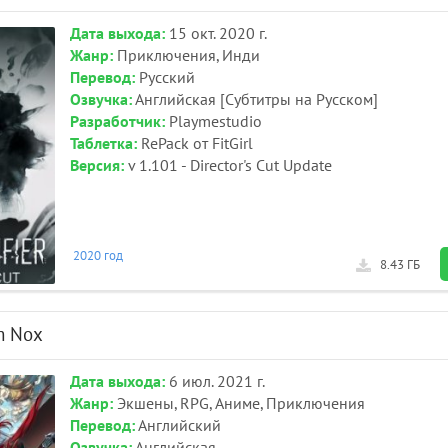
Дата выхода:
15 окт. 2020 г.
Жанр:
Приключения, Инди
Перевод:
Русский
Озвучка:
Английская [Субтитры на Русском]
Разработчик:
Playmestudio
Таблетка:
RePack от FitGirl
Версия:
v 1.101 - Director's Cut Update
2020 год
8.43 ГБ
m Nox
Дата выхода:
6 июл. 2021 г.
Жанр:
Экшены, RPG, Аниме, Приключения
Перевод:
Английский