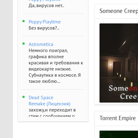
Да, вирусов нет..
Someone Cree
Poppy Playtime
Без вирусов?..
Astrometica
Немного поиграл,
графика вполне
красивая и требования к
видеокарте низкие.
Субнаутика в космосе. Я
такое люблю...
Dead Space
Remake (Лицензия)
захожу,и переходит в
стим с сообщением о
Torrent Empire
отсутствии..