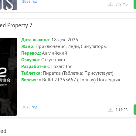
2025 год
597 МБ
ed Property 2
Дата выхода:
18 дек. 2025
Жанр:
Приключения, Инди, Симуляторы
Перевод:
Английский
Озвучка:
Отсутствует
Разработчик:
Loxarc Inc
Таблетка:
Пиратка (Таблетка: Присутствует)
Версия:
v Build 21253657 (Полная) Последняя
2025 год
2.19 ГБ
ded