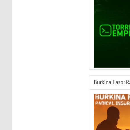
The Light Brigade
Играл в шлеме oculus rift
s, все было нормально
дошел до 2 босса, но
после выхода все
слетело, статистика
обнулилась а мне заново
показывали сюжет и..
STAR WARS Jedi: Survivor
Должно быть все норм..
Burkina Faso: R