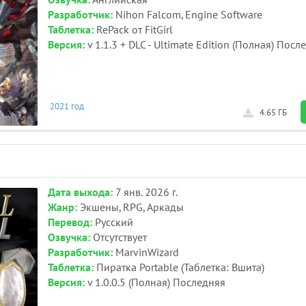
Озвучка:
Английская
Разработчик:
Nihon Falcom, Engine Software
Таблетка:
RePack от FitGirl
Версия:
v 1.1.3 + DLC - Ultimate Edition (Полная) Посл
2021 год
4.65 ГБ
Дата выхода:
7 янв. 2026 г.
Жанр:
Экшены, RPG, Аркады
Перевод:
Русский
Озвучка:
Отсутствует
Разработчик:
MarvinWizard
Таблетка:
Пиратка Portable (Таблетка: Вшита)
Версия:
v 1.0.0.5 (Полная) Последняя