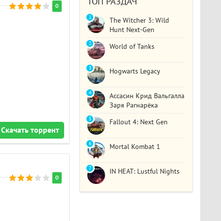
ТОП РАЗДАЧ
0
1
The Witcher 3: Wild
Hunt Next-Gen
2
World of Tanks
3
Hogwarts Legacy
4
Ассасин Крид Вальгалла
Заря Рагнарёка
5
Fallout 4: Next Gen
Скачать торрент
6
Mortal Kombat 1
7
IN HEAT: Lustful Nights
0