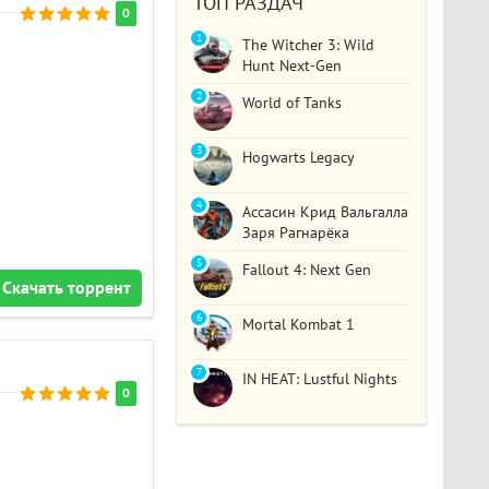
ТОП РАЗДАЧ
0
1
The Witcher 3: Wild
Hunt Next-Gen
2
World of Tanks
3
Hogwarts Legacy
4
Ассасин Крид Вальгалла
Заря Рагнарёка
5
Fallout 4: Next Gen
Скачать торрент
6
Mortal Kombat 1
7
IN HEAT: Lustful Nights
0