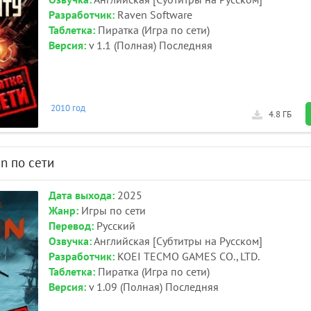
Озвучка:
Английская [Субтитры на Русском]
Разработчик:
Raven Software
Таблетка:
Пиратка (Игра по сети)
Версия:
v 1.1 (Полная) Последняя
2010 год
4.8 ГБ
in по сети
Дата выхода:
2025
Жанр:
Игры по сети
Перевод:
Русский
Озвучка:
Английская [Субтитры на Русском]
Разработчик:
KOEI TECMO GAMES CO., LTD.
Таблетка:
Пиратка (Игра по сети)
Версия:
v 1.09 (Полная) Последняя