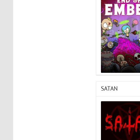
The Light Brigade
Играл в шлеме oculus rift
s, все было нормально
дошел до 2 босса, но
после выхода все
слетело, статистика
обнулилась а мне заново
показывали сюжет и..
STAR WARS Jedi: Survivor
Должно быть все норм..
SATAN