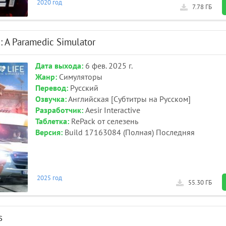
2020 год
7.78 ГБ
: A Paramedic Simulator
Дата выхода:
6 фев. 2025 г.
Жанр:
Симуляторы
Перевод:
Русский
Озвучка:
Английская [Субтитры на Русском]
Разработчик:
Aesir Interactive
Таблетка:
RePack от селезень
Версия:
Build 17163084 (Полная) Последняя
2025 год
55.30 ГБ
s