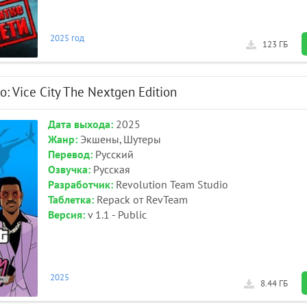
2025 год
123 ГБ
o: Vice City The Nextgen Edition
Дата выхода:
2025
Жанр:
Экшены, Шутеры
Перевод:
Русский
Озвучка:
Русская
Разработчик:
Revolution Team Studio
Таблетка:
Repack от RevTeam
Версия:
v 1.1 - Public
2025
8.44 ГБ