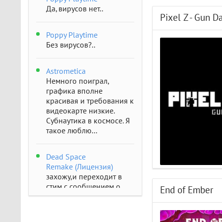
Да, вирусов нет..
Pixel Z - Gun D
Poppy Playtime
Без вирусов?..
Astrometica
Немного поиграл,
графика вполне
красивая и требования к
видеокарте низкие.
Субнаутика в космосе. Я
такое люблю...
Dead Space
Remake (Лицензия)
захожу,и переходит в
стим с сообщением о
End of Ember
отсутствии..