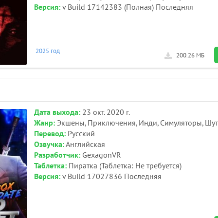
Версия:
v Build 17142383 (Полная) Последняя
2025 год
200.26 МБ
Дата выхода:
23 окт. 2020 г.
Жанр:
Экшены, Приключения, Инди, Симуляторы, Шут
Перевод:
Русский
Озвучка:
Английская
Разработчик:
GexagonVR
Таблетка:
Пиратка (Таблетка: Не требуется)
Версия:
v Build 17027836 Последняя