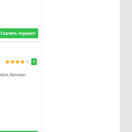
Скачать торрент
0
еры, Аркады