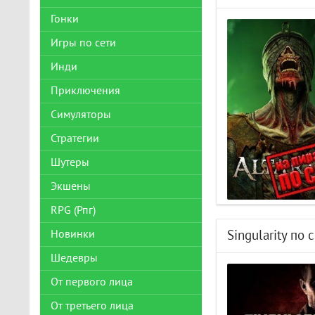
Гонки
Игры по сети
Инди
Приключения
Симуляторы
Стратегии
Шутеры
Экшены
RPG (Рпг)
Новинки
Singularity по 
Шедевры
От первого лица
От третьего лица