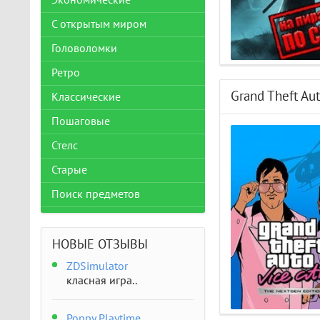
Экономические
С открытым миром
Головоломки
Ретро
Grand Theft Aut
Классические
Пошаговые
Стелс
Старые
Поиск предметов
НОВЫЕ ОТЗЫВЫ
ZDSimulator
класная игра..
Poppy Playtime