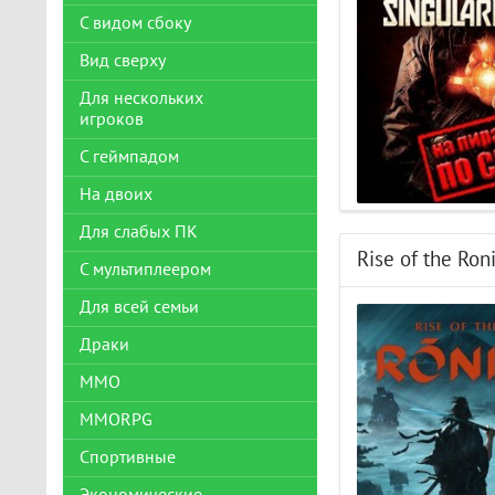
С видом сбоку
Вид сверху
Для нескольких
игроков
С геймпадом
На двоих
Для слабых ПК
Rise of the Ron
С мультиплеером
Для всей семьи
Драки
ММО
MMORPG
Спортивные