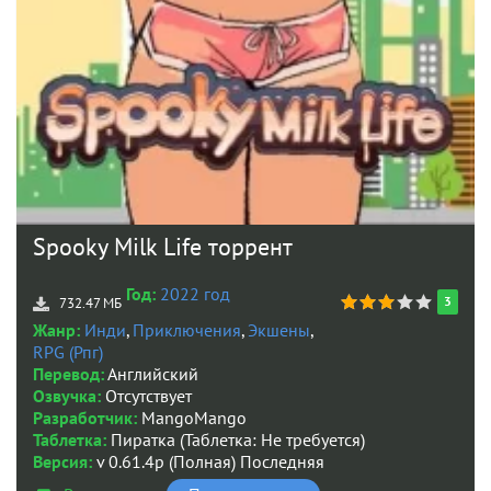
Spooky Milk Life торрент
Год:
2022 год
3
732.47 МБ
Жанр:
Инди
,
Приключения
,
Экшены
,
RPG (Рпг)
Перевод:
Английский
Озвучка:
Отсутствует
Разработчик:
MangoMango
Таблетка:
Пиратка (Таблетка: Не требуется)
Версия:
v 0.61.4p (Полная) Последняя