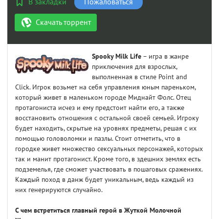
В закладки
Пожаловаться
Скачать торрент
Spooky Milk Life
– игра в жанре
приключения для взрослых,
выполненная в стиле Point and
Click. Игрок возьмет на себя управления юным пареньком,
который живет в маленьком городе Миднайт Фолс. Отец
протагониста исчез и ему предстоит найти его, а также
восстановить отношения с остальной своей семьей. Игроку
будет находить, скрытые на уровнях предметы, решая с их
помощью головоломки и пазлы. Стоит отметить, что в
городке живет множество сексуальных персонажей, которых
так и манит протагонист. Кроме того, в здешних землях есть
подземелья, где сможет участвовать в пошаговых сражениях.
Каждый поход в данж будет уникальным, ведь каждый из
них генерируются случайно.
С чем встретиться главный герой в Жуткой Молочной