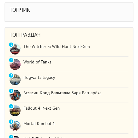
статистика обнулилась а мне заново показывали
сюжет и..
ТОПЧИК
STAR WARS Jedi: Survivor
Должно быть все норм..
ТОП РАЗДАЧ
1
The Witcher 3: Wild Hunt Next-Gen
2
World of Tanks
3
Hogwarts Legacy
4
Ассасин Крид Вальгалла Заря Рагнарёка
5
Fallout 4: Next Gen
6
Mortal Kombat 1
7