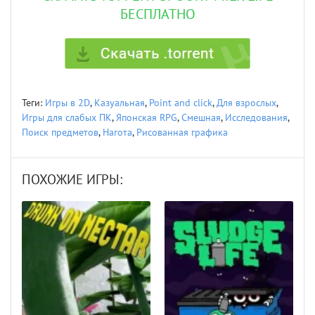
БЕСПЛАТНО
Теги:
Игры в 2D
,
Казуальная
,
Point and click
,
Для взрослых
,
Игры для слабых ПК
,
Японская RPG
,
Смешная
,
Исследования
,
Поиск предметов
,
Нагота
,
Рисованная графика
ПОХОЖИЕ ИГРЫ: