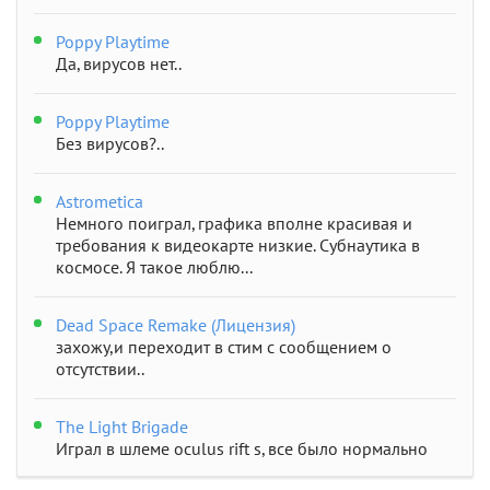
Poppy Playtime
Да, вирусов нет..
Poppy Playtime
Без вирусов?..
Astrometica
Немного поиграл, графика вполне красивая и
требования к видеокарте низкие. Субнаутика в
космосе. Я такое люблю...
Dead Space Remake (Лицензия)
захожу,и переходит в стим с сообщением о
отсутствии..
The Light Brigade
Играл в шлеме oculus rift s, все было нормально
дошел до 2 босса, но после выхода все слетело,