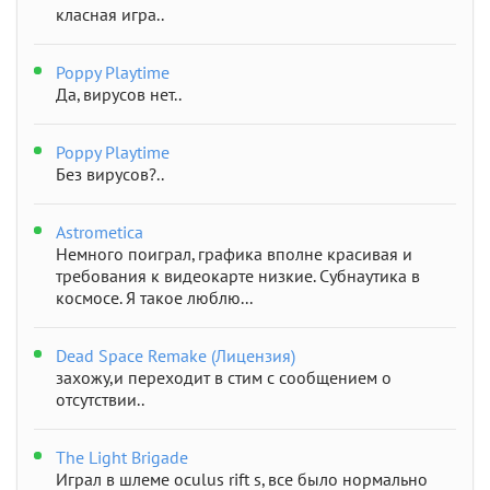
класная игра..
Poppy Playtime
Да, вирусов нет..
Poppy Playtime
Без вирусов?..
Astrometica
Немного поиграл, графика вполне красивая и
требования к видеокарте низкие. Субнаутика в
космосе. Я такое люблю...
Dead Space Remake (Лицензия)
захожу,и переходит в стим с сообщением о
отсутствии..
The Light Brigade
Играл в шлеме oculus rift s, все было нормально