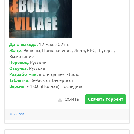
Дата выхода:
12 мая. 2025 г.
Жанр:
Экшены, Приключения, Инди, RPG, Шутеры,
Выживание
Перевод:
Русский
Озвучка:
Русская
Разработчик:
indie_games_studio
Таблетка:
RePack от Decepticon
Версия:
v 1.0.0 (Полная) Последняя
Скачать торрент
18.44 ГБ
2025 год