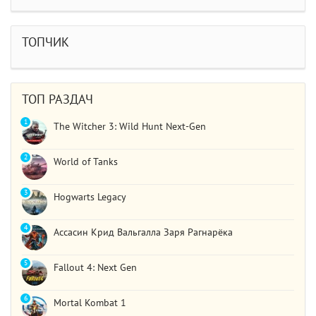
дошел до 2 босса, но после выхода все слетело,
статистика обнулилась а мне заново показывали
сюжет и..
ТОПЧИК
STAR WARS Jedi: Survivor
Должно быть все норм..
ТОП РАЗДАЧ
1
The Witcher 3: Wild Hunt Next-Gen
2
World of Tanks
3
Hogwarts Legacy
4
Ассасин Крид Вальгалла Заря Рагнарёка
5
Fallout 4: Next Gen
6
Mortal Kombat 1