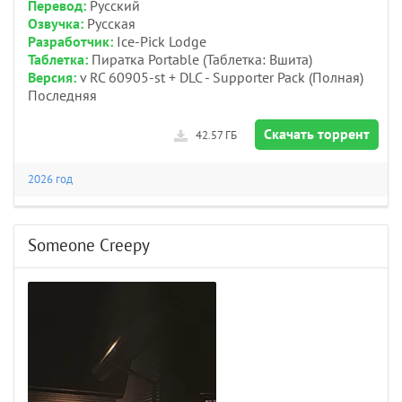
Перевод:
Русский
Озвучка:
Русская
Разработчик:
Ice-Pick Lodge
Таблетка:
Пиратка Portable (Таблетка: Вшита)
Версия:
v RC 60905-st + DLC - Supporter Pack (Полная)
Последняя
Скачать торрент
42.57 ГБ
2026 год
Someone Creepy