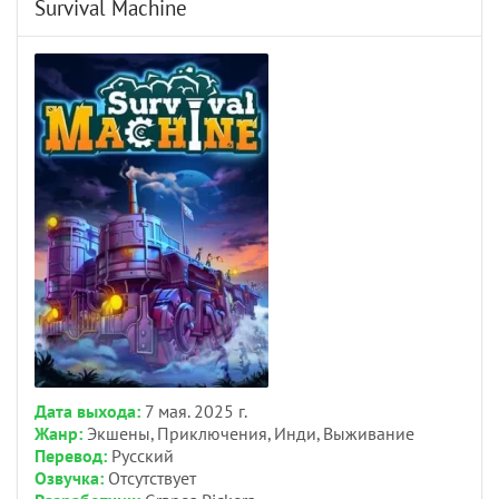
Survival Machine
Дата выхода:
7 мая. 2025 г.
Жанр:
Экшены, Приключения, Инди, Выживание
Перевод:
Русский
Озвучка:
Отсутствует