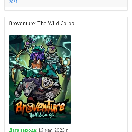
2025
Broventure: The Wild Co-op
Дата выхода:
15 мая. 2025 г.