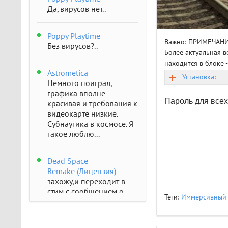
Да, вирусов нет..
Poppy Playtime
Важно: ПРИМЕЧАН
Без вирусов?..
Более актуальная ве
находится в блоке 
Astrometica
Установка:
Немного поиграл,
графика вполне
Пароль для всех
красивая и требования к
видеокарте низкие.
Субнаутика в космосе. Я
такое люблю...
Dead Space
Remake (Лицензия)
захожу,и переходит в
стим с сообщением о
Теги:
Иммерсивный 
отсутствии..