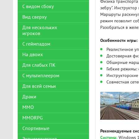
Физика транспорта
С видом сбоку
зебру”. Инструктор
Маршруты раскинули
Вид сверху
режим позволит соб
Для нескольких
Разобраться в жел
игроков
Особенности игры:
С геймпадом
Реалистичное у
На двоих
Достоверная фи
Обширные марш
Для слабых ПК
Гибкие режимы: 
С мультиплеером
Инструкторские
Совместная сете
Для всей семьи
Драки
ММО
MMORPG
Спортивные
Рекомендуемые сис
Система:
Windows 10