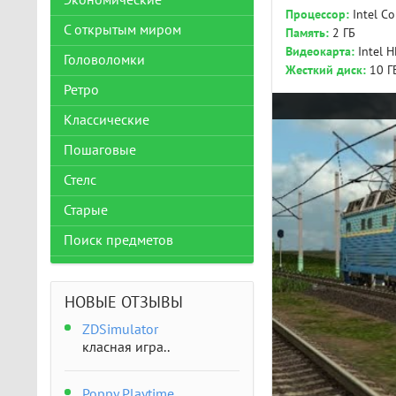
Экономические
Процессор:
Intel Co
С открытым миром
Память:
2 ГБ
Видеокарта:
Intel H
Головоломки
Жесткий диск:
10 Г
Ретро
Классические
Пошаговые
Стелс
Старые
Поиск предметов
НОВЫЕ ОТЗЫВЫ
ZDSimulator
класная игра..
Poppy Playtime