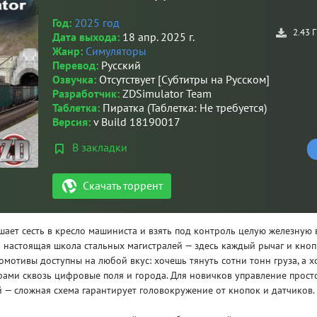
Год:
2025 год
2.43 
Дата выхода:
18 апр. 2025 г.
Жанр:
Симуляторы
Перевод:
Русский
Озвучка:
Отсутствует [Субтитры на Русском]
Разработчик:
ZDSimulator Team
Таблетка:
Пиратка (Таблетка: Не требуется)
Версия:
v Build 18190017
В закладки
Скачать торрент
ает сесть в кресло машиниста и взять под контроль целую железную 
а настоящая школа стальных магистралей — здесь каждый рычаг и кноп
омотивы доступны на любой вкус: хочешь тянуть сотни тонн груза, а 
рами сквозь цифровые поля и города. Для новичков управление просто
 — сложная схема гарантирует головокружение от кнопок и датчиков.