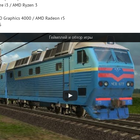
re i3 / AMD Ryzen 3
D Graphics 4000 / AMD Radeon r5
Б
Геймплей и обзор игры