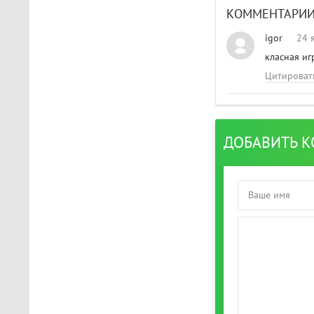
The Light Brigade
КОММЕНТАРИ
Играл в шлеме oculus rift
s, все было нормально
igor
24 
дошел до 2 босса, но
класная иг
после выхода все
слетело, статистика
Цитироват
обнулилась а мне заново
показывали сюжет и..
STAR WARS Jedi: Survivor
ДОБАВИТЬ 
Должно быть все норм..