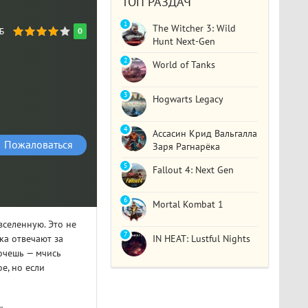
ТОП РАЗДАЧ
1
The Witcher 3: Wild
ГБ
0
Hunt Next-Gen
2
World of Tanks
3
Hogwarts Legacy
4
Ассасин Крид Вальгалла
Пожаловаться
Заря Рагнарёка
5
Fallout 4: Next Gen
6
Mortal Kombat 1
вселенную. Это не
7
ка отвечают за
IN HEAT: Lustful Nights
хочешь — мчись
е, но если