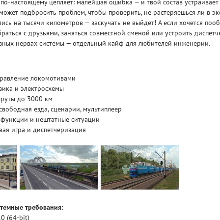
 по-настоящему цепляет: малейшая ошибка — и твой состав устраивае
 может подбросить проблем, чтобы проверить, не растеряешься ли в эк
сь на тысячи километров — заскучать не выйдет! А если хочется поо
раться с друзьями, заняться совместной сменой или устроить диспетч
езных нервах системы — отдельный кайф для любителей инженерии.
правление локомотивами
зика и электросхемы
руты до 3000 км
свободная езда, сценарии, мультиплеер
 функции и нештатные ситуации
вая игра и диспетчеризация
темные требования:
 (64-bit)