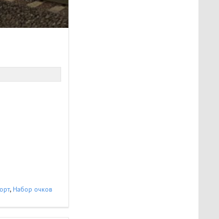
орт
,
Набор очков