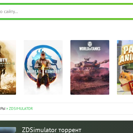
ОРЫ
» ZDSIMULATOR
ZDSimulator торрент