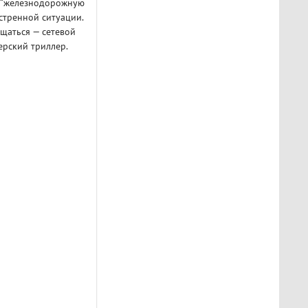
т “железнодорожную
стренной ситуации.
бщаться — сетевой
ерский триллер.