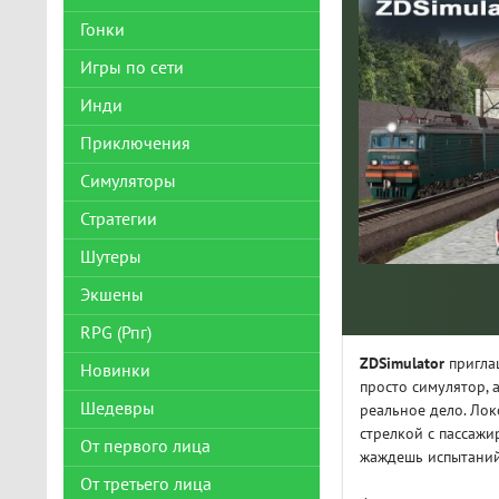
Гонки
Игры по сети
Инди
Приключения
Симуляторы
Стратегии
Шутеры
Экшены
RPG (Рпг)
ZDSimulator
приглаш
Новинки
просто симулятор, 
Шедевры
реальное дело. Лок
стрелкой с пассажи
От первого лица
жаждешь испытаний
От третьего лица