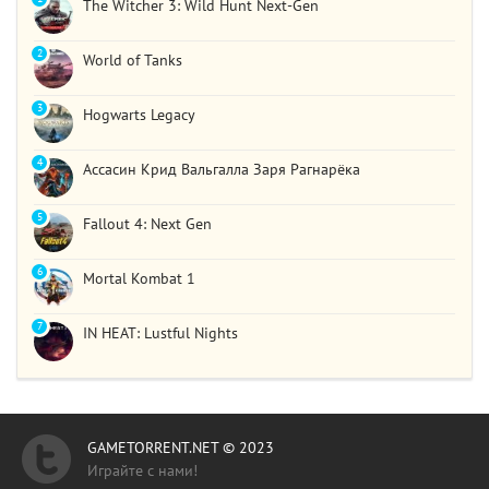
The Witcher 3: Wild Hunt Next-Gen
2
World of Tanks
3
Hogwarts Legacy
4
Ассасин Крид Вальгалла Заря Рагнарёка
5
Fallout 4: Next Gen
6
Mortal Kombat 1
7
IN HEAT: Lustful Nights
GAMETORRENT.NET © 2023
Играйте с нами!