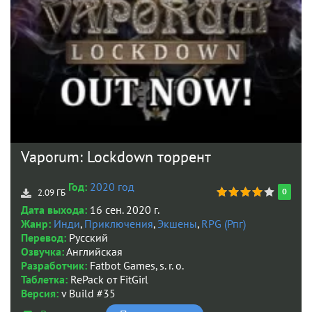
Vaporum: Lockdown торрент
Год:
2020 год
0
2.09 ГБ
Дата выхода:
16 сен. 2020 г.
Жанр:
Инди
,
Приключения
,
Экшены
,
RPG (Рпг)
Перевод:
Русский
Озвучка:
Английская
Разработчик:
Fatbot Games, s. r. o.
Таблетка:
RePack от FitGirl
Версия:
v Build #35