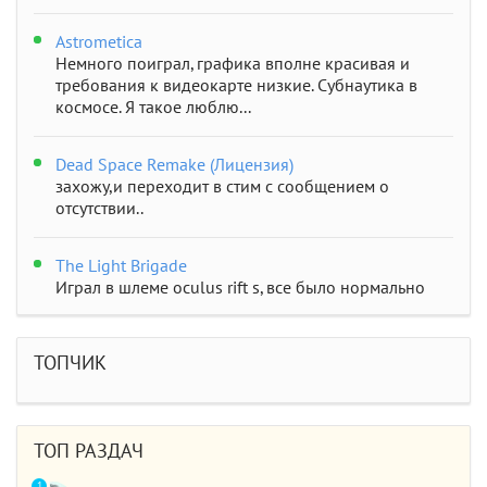
Astrometica
Немного поиграл, графика вполне красивая и
требования к видеокарте низкие. Субнаутика в
космосе. Я такое люблю...
Dead Space Remake (Лицензия)
захожу,и переходит в стим с сообщением о
отсутствии..
The Light Brigade
Играл в шлеме oculus rift s, все было нормально
дошел до 2 босса, но после выхода все слетело,
статистика обнулилась а мне заново показывали
сюжет и..
ТОПЧИК
STAR WARS Jedi: Survivor
Должно быть все норм..
ТОП РАЗДАЧ
1