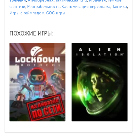
времени
,
Атмосферная
,
Тактическая RPG
,
Мрачная
,
Тёмное
фэнтези
,
Реиграбельность
,
Кастомизация персонажа
,
Тактика
,
Игры с геймпадом
,
GOG игры
ПОХОЖИЕ ИГРЫ: