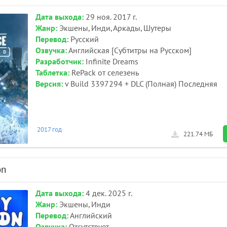
Дата выхода:
29 ноя. 2017 г.
Жанр:
Экшены, Инди, Аркады, Шутеры
Перевод:
Русский
Озвучка:
Английская [Субтитры на Русском]
Разработчик:
Infinite Dreams
Таблетка:
RePack от селезень
Версия:
v Build 3397294 + DLC (Полная) Последняя
2017 год
221.74 МБ
on
Дата выхода:
4 дек. 2025 г.
Жанр:
Экшены, Инди
Перевод:
Английский