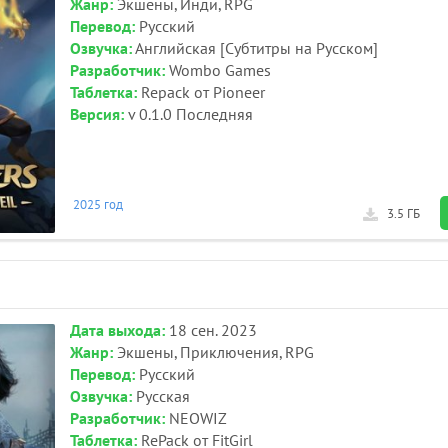
Жанр:
Экшены, Инди, RPG
Перевод:
Русский
Озвучка:
Английская [Субтитры на Русском]
Разработчик:
Wombo Games
Таблетка:
Repack от Pioneer
Версия:
v 0.1.0 Последняя
2025 год
3.5 ГБ
Дата выхода:
18 сен. 2023
Жанр:
Экшены, Приключения, RPG
Перевод:
Русский
Озвучка:
Русская
Разработчик:
NEOWIZ
Таблетка:
RePack от FitGirl