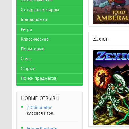
Экономические
С открытым миром
Головоломки
Ретро
Zexion
Классические
Пошаговые
Стелс
Старые
Поиск предметов
НОВЫЕ ОТЗЫВЫ
ZDSimulator
класная игра..
Poppy Playtime