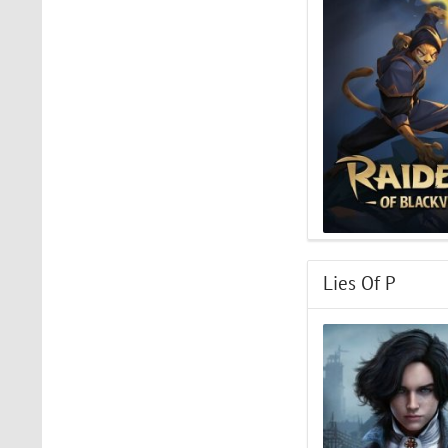
The Light Brigade
Играл в шлеме oculus rift
s, все было нормально
дошел до 2 босса, но
после выхода все
слетело, статистика
обнулилась а мне заново
показывали сюжет и..
STAR WARS Jedi: Survivor
Должно быть все норм..
Lies Of P