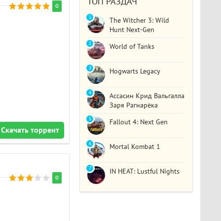
ТОП РАЗДАЧ
0
1
The Witcher 3: Wild
Hunt Next-Gen
2
World of Tanks
3
Hogwarts Legacy
4
Ассасин Крид Вальгалла
Заря Рагнарёка
5
Fallout 4: Next Gen
Скачать торрент
6
Mortal Kombat 1
7
IN HEAT: Lustful Nights
0