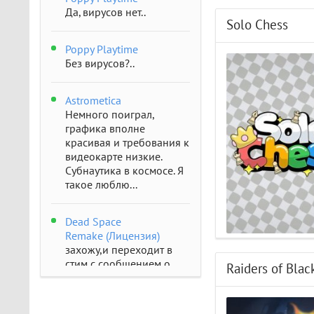
Да, вирусов нет..
Solo Chess
Poppy Playtime
Без вирусов?..
Astrometica
Немного поиграл,
графика вполне
красивая и требования к
видеокарте низкие.
Субнаутика в космосе. Я
такое люблю...
Dead Space
Remake (Лицензия)
захожу,и переходит в
стим с сообщением о
Raiders of Blac
отсутствии..