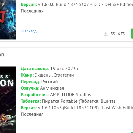
Версия:
v 1.8.0.0 Build 18716307 + DLC - Deluxe Editio
Последняя
2023 год
35.16 ГБ
on
Дата выхода:
19 окт. 2023 г.
Жанр:
Экшены, Стратегии
Перевод:
Русский
Озвучка:
Английская
Разработчик:
AMPLITUDE Studios
Таблетка:
Пиратка Portable (Таблетка: Вшита)
Версия:
v 1.6.11053 (Build 18531109) - Last Wish Edit
Последняя