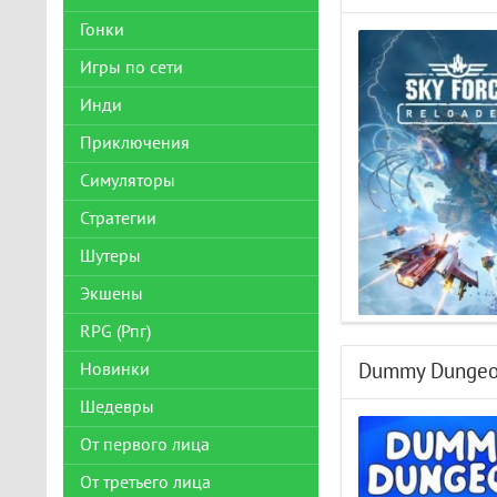
Гонки
Игры по сети
Инди
Приключения
Симуляторы
Стратегии
Шутеры
Экшены
RPG (Рпг)
Новинки
Dummy Dunge
Шедевры
От первого лица
От третьего лица