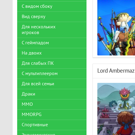
С видом сбоку
Вид сверху
Для нескольких
игроков
С геймпадом
На двоих
Для слабых ПК
Lord Ambermaz
С мультиплеером
Для всей семьи
Драки
ММО
MMORPG
Спортивные