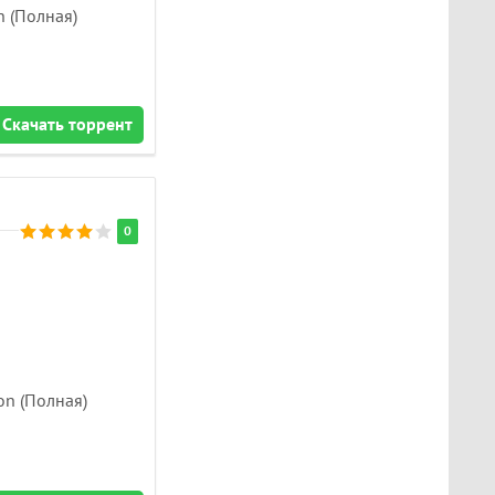
n (Полная)
Скачать торрент
0
ion (Полная)