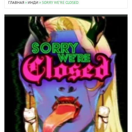
ГЛАВНАЯ
»
ИНДИ
» SORRY WE'RE CLOSED