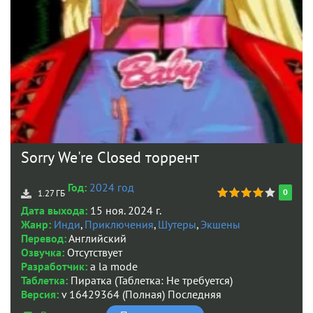
Sorry We're Closed торрент
Год:
2024 год
0
1.27 ГБ
Дата выхода:
15 ноя. 2024 г.
Жанр:
Инди
,
Приключения
,
Шутеры
,
Экшены
Перевод:
Английский
Озвучка:
Отсутствует
Разработчик:
a la mode
Таблетка:
Пиратка (Таблетка: Не требуется)
Версия:
v 16429364 (Полная) Последняя