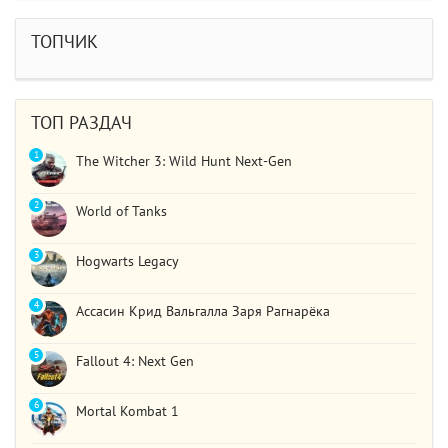
статистика обнулилась а мне заново показывали
сюжет и..
ТОПЧИК
STAR WARS Jedi: Survivor
Должно быть все норм..
ТОП РАЗДАЧ
1
The Witcher 3: Wild Hunt Next-Gen
2
World of Tanks
3
Hogwarts Legacy
4
Ассасин Крид Вальгалла Заря Рагнарёка
5
Fallout 4: Next Gen
6
Mortal Kombat 1