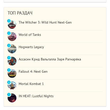
STAR WARS Jedi: Survivor
Должно быть все норм..
ТОП РАЗДАЧ
1
The Witcher 3: Wild Hunt Next-Gen
2
World of Tanks
3
Hogwarts Legacy
4
Ассасин Крид Вальгалла Заря Рагнарёка
5
Fallout 4: Next Gen
6
Mortal Kombat 1
7
IN HEAT: Lustful Nights