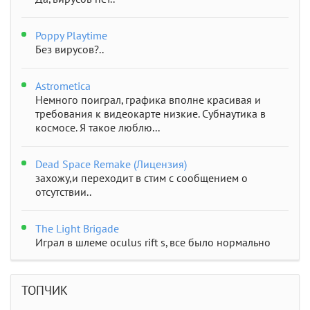
Poppy Playtime
Без вирусов?..
Astrometica
Немного поиграл, графика вполне красивая и
требования к видеокарте низкие. Субнаутика в
космосе. Я такое люблю...
Dead Space Remake (Лицензия)
захожу,и переходит в стим с сообщением о
отсутствии..
The Light Brigade
Играл в шлеме oculus rift s, все было нормально
дошел до 2 босса, но после выхода все слетело,
статистика обнулилась а мне заново показывали
сюжет и..
ТОПЧИК