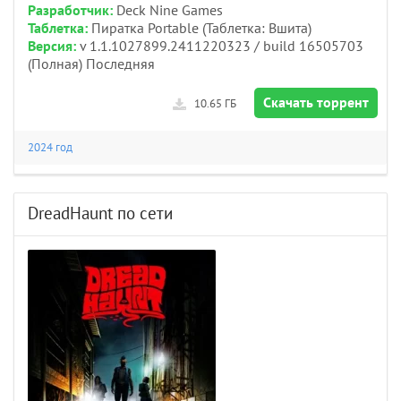
Разработчик:
Deck Nine Games
Таблетка:
Пиратка Portable (Таблетка: Вшита)
Версия:
v 1.1.1027899.2411220323 / build 16505703
(Полная) Последняя
Скачать торрент
10.65 ГБ
2024 год
DreadHaunt по сети