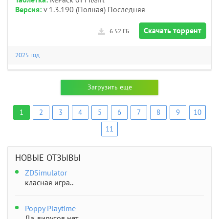
Таблетка:
RePack от FitGirl
Версия:
v 1.3.190 (Полная) Последняя
Скачать торрент
6.52 ГБ
2025 год
Загрузить еще
1
2
3
4
5
6
7
8
9
10
11
НОВЫЕ ОТЗЫВЫ
ZDSimulator
класная игра..
Poppy Playtime
Да, вирусов нет..