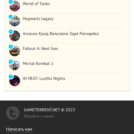
2
World of Tanks
3
Hogwarts Legacy
4
Ассасин Крид Вальгалла Заря Рагнарёка
5
Fallout 4: Next Gen
6
Mortal Kombat 1
7
IN HEAT: Lustful Nights
GAMETORRENT.NET © 2023
Играйте с нами!
Написать нам