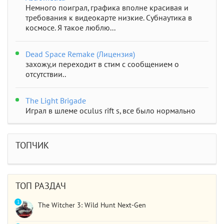
Немного поиграл, графика вполне красивая и
требования к видеокарте низкие. Субнаутика в
космосе. Я такое люблю...
Dead Space Remake (Лицензия)
захожу,и переходит в стим с сообщением о
отсутствии..
The Light Brigade
Играл в шлеме oculus rift s, все было нормально
дошел до 2 босса, но после выхода все слетело,
статистика обнулилась а мне заново показывали
сюжет и..
ТОПЧИК
STAR WARS Jedi: Survivor
Должно быть все норм..
ТОП РАЗДАЧ
1
The Witcher 3: Wild Hunt Next-Gen