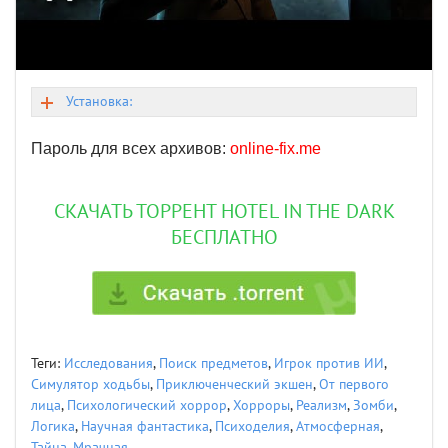
Установка:
Пароль для всех архивов:
online-fix.me
СКАЧАТЬ ТОРРЕНТ HOTEL IN THE DARK
БЕСПЛАТНО
Теги:
Исследования
,
Поиск предметов
,
Игрок против ИИ
,
Симулятор ходьбы
,
Приключенческий экшен
,
От первого
лица
,
Психологический хоррор
,
Хорроры
,
Реализм
,
Зомби
,
Логика
,
Научная фантастика
,
Психоделия
,
Атмосферная
,
Тайна
,
Мрачная