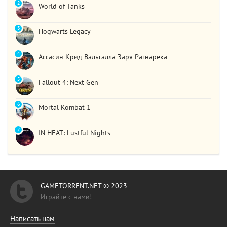
2
World of Tanks
3
Hogwarts Legacy
4
Ассасин Крид Вальгалла Заря Рагнарёка
5
Fallout 4: Next Gen
6
Mortal Kombat 1
7
IN HEAT: Lustful Nights
GAMETORRENT.NET © 2023
Играйте с нами!
Написать нам