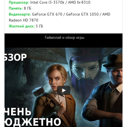
Процессор:
Intel Core i5-3570k / AMD fx-8310
Память:
8 ГБ
Видеокарта:
GeForce GTX 670 / GeForce GTX 1050 / AMD
Radeon HD 7870
Жесткий диск:
5 ГБ
Геймплей и обзор игры