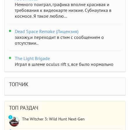
Немного поиграл, графика вполне красивая и
требования к видеокарте низкие. Субнаутика в
космосе. Я такое люблю...
Dead Space Remake (Лицензия)
захожу,и переходит в стим с сообщением о
отсутствии..
The Light Brigade
Играл в шлеме oculus rift s, все было нормально
дошел до 2 босса, но после выхода все слетело,
статистика обнулилась а мне заново показывали
сюжет и..
ТОПЧИК
STAR WARS Jedi: Survivor
Должно быть все норм..
ТОП РАЗДАЧ
1
The Witcher 3: Wild Hunt Next-Gen