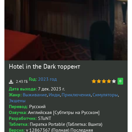
Hotel in the Dark торрент
Год:
2023 год
0
2.43 ГБ
Дата выхода:
7 дек. 2023 г.
Жанр:
Выживание
,
Инди
,
Приключения
,
Симуляторы
,
Экшены
Перевод:
Русский
Озвучка:
Английская [Субтитры на Русском]
Разработчик:
STuNT
Таблетка:
Пиратка Portable (Таблетка: Вшита)
Версия:
v 12867367 (Полная) Последняя