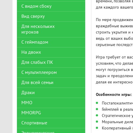
времени, позволяя 
С видом сбоку
для каждого вашего
Вид сверху
По мере продвижени
враждебные выживш
Для нескольких
игроков
строить укрытия и 
ведь от ваших выбо
С геймпадом
серьезные последст
На двоих
Игра требует от в
Для слабых ПК
условиям, что дела
могут погрузиться 
С мультиплеером
задач и преодолени
делая ее интересно
Для всей семьи
Драки
Особенности игры:
ММО
Постапокалипти
Геймплей в реа
MMORPG
Стратегическое
Моральные диле
Спортивные
Кооперативный 