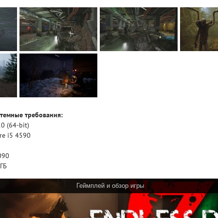
темные требования:
 (64-bit)
re i5 4590
090
 ГБ
Геймплей и обзор игры