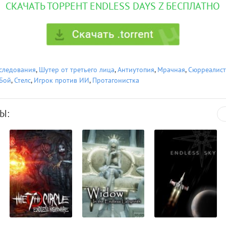
СКАЧАТЬ ТОРРЕНТ ENDLESS DAYS Z БЕСПЛАТНО
следования
,
Шутер от третьего лица
,
Антиутопия
,
Мрачная
,
Сюрреалист
Бой
,
Стелс
,
Игрок против ИИ
,
Протагонистка
Ы: