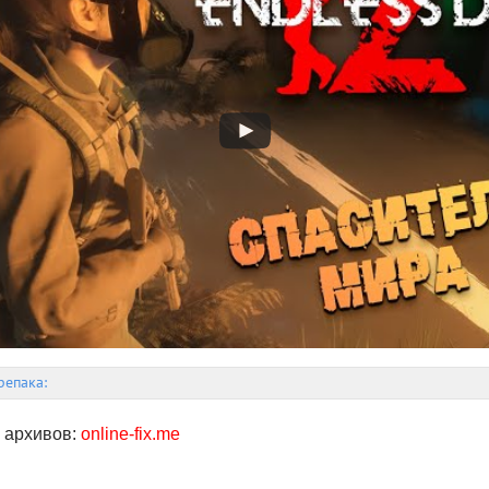
репака:
 архивов:
online-fix.me