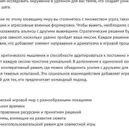
вам исследовать окружение в удобном для вас темпе, что создает уни
 шага.
я по этому зловещему миру вы столкнетесь с множеством угроз, таки
ие и агрессивные военные формировки. Чтобы выжить, необходимо с
налаживать альянсы с другими выжившими. Стратегические решения б
ров зависит, насколько удачно пройдет ваша миссия. Каждое решени
вия, что добавляет элемент напряжения и драматизма в игровой проце
ас критического мышления и способности адаптироваться к постоянно
ет каждую сессию поистине уникальной. В дополнение к одиночной ко
в кооперативный режим, где можно объединить усилия с друзьями дл
я тяжелых испытаний. Это социальное взаимодействие добавляет игре
й для тех, кто предпочитает командный подход.
ческий игровой мир с разнообразными локациями
льном времени
 управление ресурсами и принятием решений
ммы, влияющие на развитие сюжета
многопользовательский режим для совместной игры