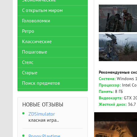
Экономические
С открытым миром
Головоломки
Ретро
Классические
Пошаговые
Стелс
Рекомендуемые сис
Старые
Система:
Windows 10
Поиск предметов
Процессор:
Intel Co
Память:
8 ГБ
Видеокарта:
GTX 2
НОВЫЕ ОТЗЫВЫ
Жесткий диск:
36.7
ZDSimulator
класная игра..
Poppy Playtime