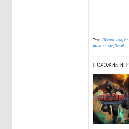
The Light Brigade
Играл в шлеме oculus rift
s, все было нормально
дошел до 2 босса, но
после выхода все
слетело, статистика
обнулилась а мне заново
Теги:
Песочница
,
Ис
показывали сюжет и..
выживание
,
Зомби
,
STAR WARS Jedi: Survivor
Должно быть все норм..
ПОХОЖИЕ ИГР