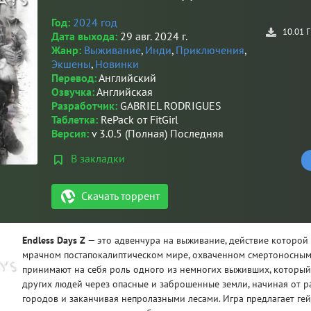
Год:
2024 год
10.01 
Дата выхода:
29 авг. 2024 г.
Жанр:
Выживание
,
Инди
,
Приключения
,
Экшены
,
Новинки
Перевод:
Английский
Озвучка:
Английская
Разработчик:
GABRIEL RODRIGUES
Таблетка:
RePack от FitGirl
Версия:
v 3.0.5 (Полная) Последняя
В закладки
Скачать торрент
Endless Days Z
— это адвенчура на выживание, действие которой 
мрачном постапокалиптическом мире, охваченном смертоносным
принимают на себя роль одного из немногих выживших, который 
других людей через опасные и заброшенные земли, начиная от 
городов и заканчивая непролазными лесами. Игра предлагает ге