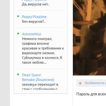
Да, вирусов нет..
Poppy Playtime
Без вирусов?..
Astrometica
Немного поиграл,
графика вполне
красивая и требования к
видеокарте низкие.
Субнаутика в космосе. Я
такое люблю...
Dead Space
Remake (Лицензия)
Особенности 
захожу,и переходит в
стим с сообщением о
отсутствии..
Пароль для всех