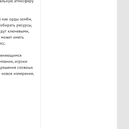
кальную атмосферу
х как орды зомби,
обирать ресурсы,
удут ключевыми,
е может иметь
сс.
 меняющимся
мпании, игроки
я решения сложных
 новое измерение,