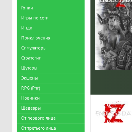
Гонки
Игры по сети
Инди
Приключения
Симуляторы
Стратегии
Шутеры
Экшены
RPG (Рпг)
Новинки
Шедевры
От первого лица
От третьего лица