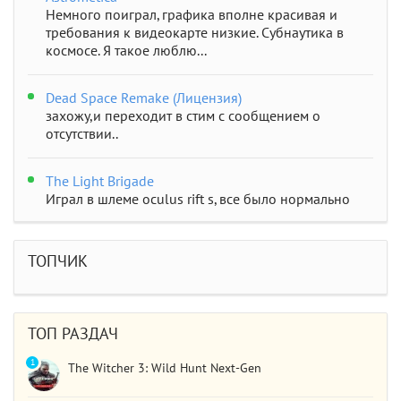
Немного поиграл, графика вполне красивая и
требования к видеокарте низкие. Субнаутика в
космосе. Я такое люблю...
Dead Space Remake (Лицензия)
захожу,и переходит в стим с сообщением о
отсутствии..
The Light Brigade
Играл в шлеме oculus rift s, все было нормально
дошел до 2 босса, но после выхода все слетело,
статистика обнулилась а мне заново показывали
сюжет и..
ТОПЧИК
STAR WARS Jedi: Survivor
Должно быть все норм..
ТОП РАЗДАЧ
1
The Witcher 3: Wild Hunt Next-Gen