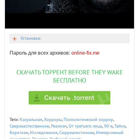
Установка:
Пароль для всех архивов:
online-fix.me
СКАЧАТЬ ТОРРЕНТ BEFORE THEY WAKE
БЕСПЛАТНО
Теги:
Казуальная
,
Хорроры
,
Психологический хоррор
,
Сверхъестественное
,
Реализм
,
От третьего лица
,
90-е
,
Тайна
,
Короткая
,
Исследования
,
Сюрреалистичная
,
Иммерсивный