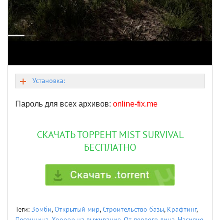
Установка:
Пароль для всех архивов:
online-fix.me
СКАЧАТЬ ТОРРЕНТ MIST SURVIVAL
БЕСПЛАТНО
Теги:
Зомби
,
Открытый мир
,
Строительство базы
,
Крафтинг
,
Песочница
,
Хоррор на выживание
,
От первого лица
,
Насилие
,