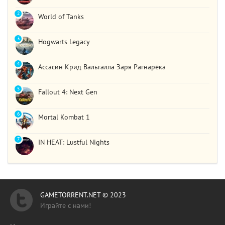
2
World of Tanks
3
Hogwarts Legacy
4
Ассасин Крид Вальгалла Заря Рагнарёка
5
Fallout 4: Next Gen
6
Mortal Kombat 1
7
IN HEAT: Lustful Nights
GAMETORRENT.NET © 2023
Играйте с нами!