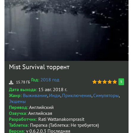
Mist Survival торрент
Год:
2018 год
5
15.78 ГБ
Дата выхода:
15 авг. 2018 г.
Жанр:
Выживание
,
Инди
,
Приключения
,
Симуляторы
,
Экшены
Перевод:
Английский
Озвучка:
Английская
Разработчик:
Rati Wattanakornprasit
Таблетка:
Пиратка (Таблетка: Не требуется)
Версия:
v 0.6.2.0.3 Последняя