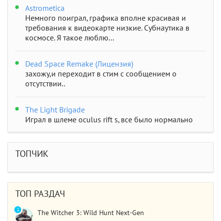
Astrometica
Немного поиграл, графика вполне красивая и
требования к видеокарте низкие. Субнаутика в
космосе. Я такое люблю...
Dead Space Remake (Лицензия)
захожу,и переходит в стим с сообщением о
отсутствии..
The Light Brigade
Играл в шлеме oculus rift s, все было нормально
дошел до 2 босса, но после выхода все слетело,
статистика обнулилась а мне заново показывали
сюжет и..
ТОПЧИК
STAR WARS Jedi: Survivor
Должно быть все норм..
ТОП РАЗДАЧ
1
The Witcher 3: Wild Hunt Next-Gen