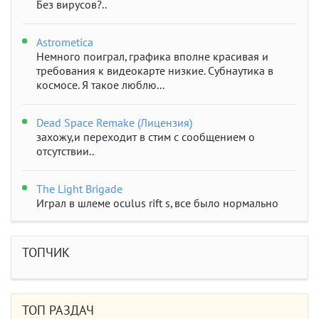
Без вирусов?..
Astrometica
Немного поиграл, графика вполне красивая и
требования к видеокарте низкие. Субнаутика в
космосе. Я такое люблю...
Dead Space Remake (Лицензия)
захожу,и переходит в стим с сообщением о
отсутствии..
The Light Brigade
Играл в шлеме oculus rift s, все было нормально
дошел до 2 босса, но после выхода все слетело,
статистика обнулилась а мне заново показывали
сюжет и..
ТОПЧИК
STAR WARS Jedi: Survivor
Должно быть все норм..
ТОП РАЗДАЧ