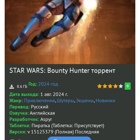
STAR WARS: Bounty Hunter торрент
Год:
2024 год
0
8.6 ГБ
Дата выхода:
1 авг. 2024 г.
Жанр:
Приключения
,
Шутеры
,
Экшены
,
Новинки
Перевод:
Русский
Озвучка:
Английская
Разработчик:
Aspyr
Таблетка:
Пиратка (Таблетка: Присутствует)
Версия:
v 15125379 (Полная) Последняя