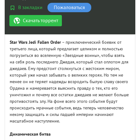
В закладки
Пожаловаться
Скачать торрент
Star Wars Jedi Fallen Order
– приключенческий боевик от
третьего лица, который предлагает целиком и полностью
погрузиться во вселенную «Звездные воины», чтобы взять
на себя роль последнего Джедая, который стал оплотом для
джедаев. Ему предстоит столкнуться с жестоким миром,
который уже начал забывать о великих героях. Но тем не
менее он не теряет надежды возродить былую славу своего
Ордена и намеревается выяснить правду о тех, кто его
уничтожил и почему все остатки джедаев не желают больше
противостоять злу. На фоне всего этого события будут
происходить мрачные события, ведь теперь человечество
некому защищать и силы падшей империи начинают
масштабное наступление.
Динамическая битва