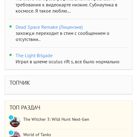
требования к видеокарте низкие. Субнаутика в
космосе. Я такое люблю...
Dead Space Remake (Лицензия)
захожу,и переходит в стим с сообщением о
отсутствии..
The Light Brigade
Играл в шлеме oculus rift s, все было нормально
дошел до 2 босса, но после выхода все слетело,
статистика обнулилась а мне заново показывали
сюжет и..
ТОПЧИК
STAR WARS Jedi: Survivor
Должно быть все норм..
ТОП РАЗДАЧ
1
The Witcher 3: Wild Hunt Next-Gen
2
World of Tanks