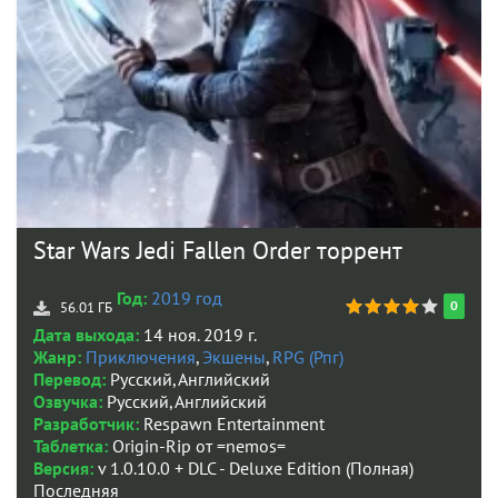
Star Wars Jedi Fallen Order торрент
Год:
2019 год
0
56.01 ГБ
Дата выхода:
14 ноя. 2019 г.
Жанр:
Приключения
,
Экшены
,
RPG (Рпг)
Перевод:
Русский, Английский
Озвучка:
Русский, Английский
Разработчик:
Respawn Entertainment
Таблетка:
Origin-Rip от =nemos=
Версия:
v 1.0.10.0 + DLC - Deluxe Edition (Полная)
Последняя