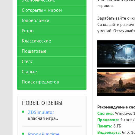
Экономические
игроков.
С открытым миром
Зарабатывайте очки
Головоломки
Создавайте различ
Ретро
умений. Оттачивайт
Классические
Пошаговые
Стелс
Старые
Поиск предметов
НОВЫЕ ОТЗЫВЫ
Рекомендуемые сис
ZDSimulator
Система:
Windows 10
класная игра..
Процессор:
4 core /
Память:
8 ГБ
Видеокарта:
GTX 10
Poppy Playtime