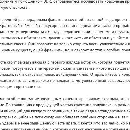
ессменным помощником BD-1 отправляйтесь исследовать красочные пр
имую опасность.
чередной раз порадовала фанатов известной вселенной, ведь проект 
расочный геймплей сфокусирован на исследование детально прорабо
льно смогут перемещаться между предложенными планетами и изучать
знакомьтесь с обитателями далеких космических объектов и узнайте о 
льные квесты. Они позволят не только открыть часть увлекательной и
ширение существующей франшизы, но и откроет доступ к особым пред
сте стоит захватывающая с первого взгляда история, которая подаетс
оловой погрузитесь в интересный сюжет и узнавайте много новых дета
онажей, так и открывая новых действующих лиц. Отправляйтесь в кре
кажите, что вы уже далеко не падаван, а могущественный рыцарь, сп
олчищами противников.
или особое внимание зрелищным кинематографичным схваткам, где с
ме. По сравнению с предыдущей частью сражения получились в разы э
м анимаций для каждого противника, а также ряда нестандартных мех
встречающийся на пути соперник обладает слабыми сторонами и вам 
ь удары в менее защищенную часть врага. Кажется, что это легко, но н
ворными противниками бои с которыми станут настоящим испытанием 