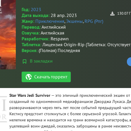
Год:
2023
130.07 
Дата выхода:
28 апр. 2023
Жанр:
Приключения
,
Экшены
,
RPG (Рпг)
Перевод:
Английский
Озвучка:
Английская
Разработчик:
Respawn
Таблетка:
Лицензия Origin-Rip (Таблетка: Отсутствуе
Версия:
(Полная) Последняя
В закладки
Скачать торрент
Star Wars Jedi Survivor
— это эпичный приключенческий экшен от 
созданный по одноименной медиафраншизе Джорджа Лукаса. Де
разворачиваются через пять лет после событий предыдущей части
Кестису предстоит столкнуться с более серьезной угрозой. Галак
нелегкие времена и находится на грани всемирной катастрофы, а
уцелевший воин-джедай, оказались заброшены в ранее неизвестн