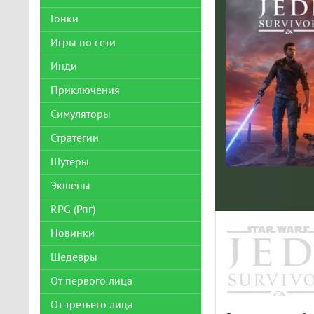
Гонки
Игры по сети
Инди
Приключения
Симуляторы
Стратегии
Шутеры
Экшены
RPG (Рпг)
Новинки
Шедевры
От первого лица
От третьего лица