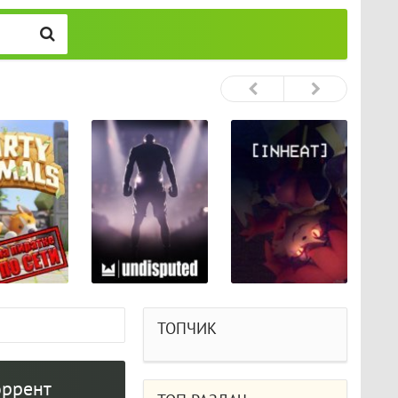
ТОПЧИК
оррент