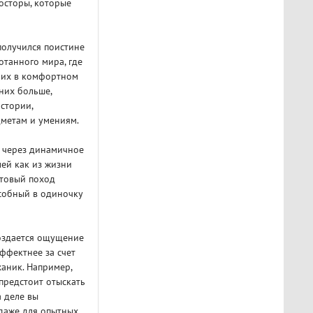
осторы, которые
получился поистине
танного мира, где
 их в комфортном
них больше,
стории,
метам и умениям.
я через динамичное
лей как из жизни
стовый поход
особный в одиночку
оздается ощущение
ффектнее за счет
аник. Например,
предстоит отыскать
а деле вы
даже для опытных