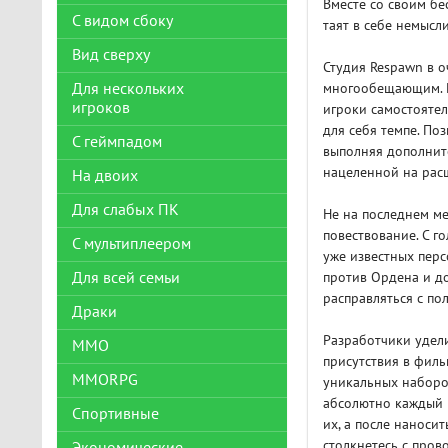
Вместе со своим б
С видом сбоку
таят в себе немысл
Вид сверху
Студия Respawn в о
Для нескольких
многообещающим. К
игроков
игроки самостояте
для себя темпе. По
С геймпадом
выполняя дополните
нацеленной на рас
На двоих
Для слабых ПК
Не на последнем ме
повествование. С г
С мультиплеером
уже известных перс
Для всей семьи
против Ордена и до
расправляться с п
Драки
Разработчики удел
ММО
присутствия в филь
MMORPG
уникальных наборо
абсолютно каждый 
Спортивные
их, а после наносит
столкнетесь с про