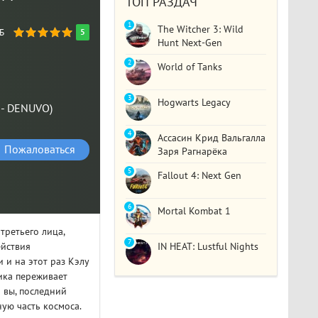
ТОП РАЗДАЧ
1
The Witcher 3: Wild
ГБ
5
Hunt Next-Gen
2
World of Tanks
3
Hogwarts Legacy
т - DENUVO)
4
Ассасин Крид Вальгалла
Пожаловаться
Заря Рагнарёка
5
Fallout 4: Next Gen
6
Mortal Kombat 1
третьего лица,
7
йствия
IN HEAT: Lustful Nights
 и на этот раз Кэлу
тика переживает
 вы, последний
ую часть космоса.