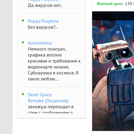
Жесткий диск:
130 
Да, вирусов нет..
Poppy Playtime
Без вирусов?..
Astrometica
Немного поиграл,
графика вполне
красивая и требования к
видеокарте низкие.
Субнаутика в космосе. Я
такое люблю...
Dead Space
Remake (Лицензия)
захожу,и переходит в
стим с сообщением о
отсутствии..