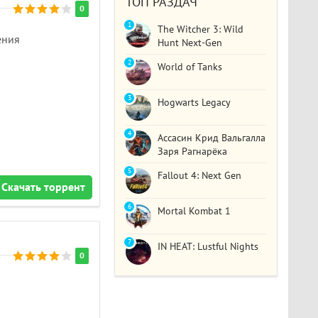
ТОП РАЗДАЧ
0
1
The Witcher 3: Wild
ения
Hunt Next-Gen
2
World of Tanks
3
Hogwarts Legacy
4
Ассасин Крид Вальгалла
Заря Рагнарёка
5
Fallout 4: Next Gen
Скачать торрент
6
Mortal Kombat 1
7
IN HEAT: Lustful Nights
0