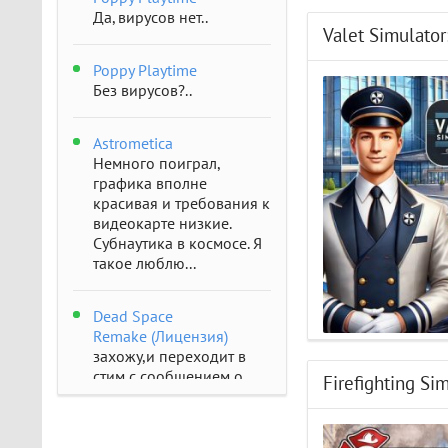
Да, вирусов нет..
Valet Simulator
Poppy Playtime
Без вирусов?..
Astrometica
Немного поиграл,
графика вполне
красивая и требования к
видеокарте низкие.
Субнаутика в космосе. Я
такое люблю...
Dead Space
Remake (Лицензия)
захожу,и переходит в
стим с сообщением о
Firefighting Si
отсутствии..