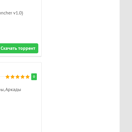
ncher v1.0)
Скачать торрент
0
ры, Аркады