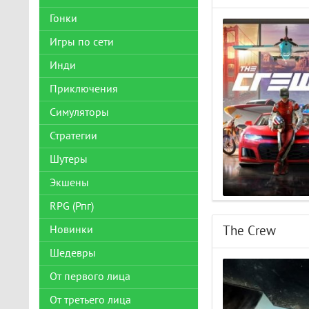
Гонки
Игры по сети
Инди
Приключения
Симуляторы
Стратегии
Шутеры
Экшены
RPG (Рпг)
Новинки
The Crew
Шедевры
От первого лица
От третьего лица