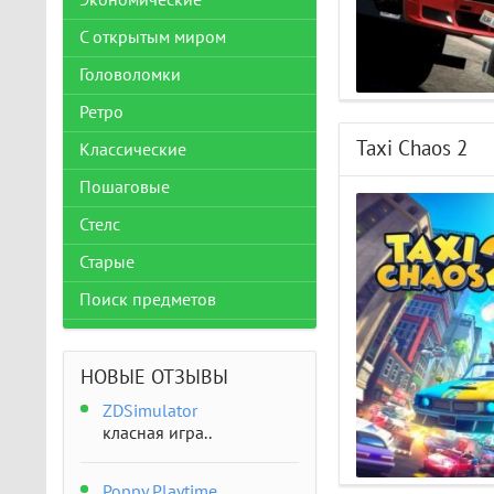
Экономические
С открытым миром
Головоломки
Ретро
Taxi Chaos 2
Классические
Пошаговые
Стелс
Старые
Поиск предметов
НОВЫЕ ОТЗЫВЫ
ZDSimulator
класная игра..
Poppy Playtime