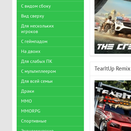
С видом сбоку
Вид сверху
Для нескольких
игроков
С геймпадом
На двоих
Для слабых ПК
TearItUp Remix
С мультиплеером
Для всей семьи
Драки
ММО
MMORPG
Спортивные