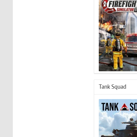
The Light Brigade
Играл в шлеме oculus rift
s, все было нормально
дошел до 2 босса, но
после выхода все
слетело, статистика
обнулилась а мне заново
показывали сюжет и..
STAR WARS Jedi: Survivor
Должно быть все норм..
Tank Squad