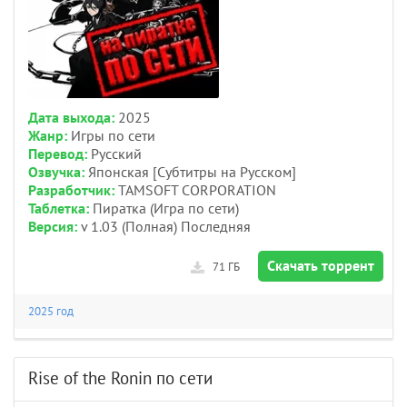
Дата выхода:
2025
Жанр:
Игры по сети
Перевод:
Русский
Озвучка:
Японская [Субтитры на Русском]
Разработчик:
TAMSOFT CORPORATION
Таблетка:
Пиратка (Игра по сети)
Версия:
v 1.03 (Полная) Последняя
Скачать торрент
71 ГБ
2025 год
Rise of the Ronin по сети