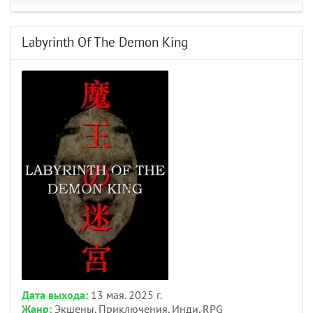
Labyrinth Of The Demon King
Дата выхода:
13 мая. 2025 г.
Жанр:
Экшены, Приключения, Инди, RPG