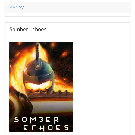
2025 год
Somber Echoes