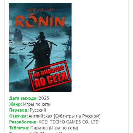
Дата выхода:
2025
Жанр:
Игры по сети
Перевод:
Русский
Озвучка:
Английская [Субтитры на Русском]
Разработчик:
KOEI TECMO GAMES CO., LTD.
Таблетка:
Пиратка (Игра по сети)