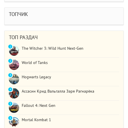
дошел до 2 босса, но после выхода все слетело,
статистика обнулилась а мне заново показывали
сюжет и..
ТОПЧИК
STAR WARS Jedi: Survivor
Должно быть все норм..
ТОП РАЗДАЧ
1
The Witcher 3: Wild Hunt Next-Gen
2
World of Tanks
3
Hogwarts Legacy
4
Ассасин Крид Вальгалла Заря Рагнарёка
5
Fallout 4: Next Gen
6
Mortal Kombat 1