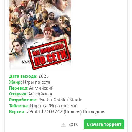
Дата выхода:
2025
Жанр:
Игры по сети
Перевод:
Английский
Озвучка:
Английская
Разработчик:
Ryu Ga Gotoku Studio
Таблетка:
Пиратка (Игра по сети)
Версия:
v Build 17103742 (Полная) Последняя
Скачать торрент
7.8 ГБ