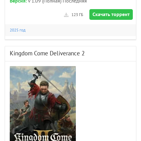
Версия:
v 1.09 (Полная) Последняя
Скачать торрент
123 ГБ
2025 год
Kingdom Come Deliverance 2