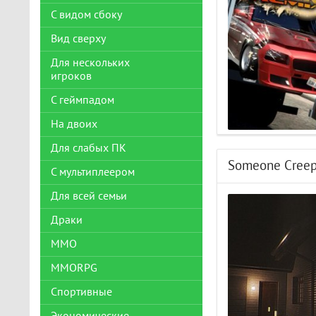
С видом сбоку
Вид сверху
Для нескольких
игроков
С геймпадом
На двоих
Для слабых ПК
Someone Cree
С мультиплеером
Для всей семьи
Драки
ММО
MMORPG
Спортивные