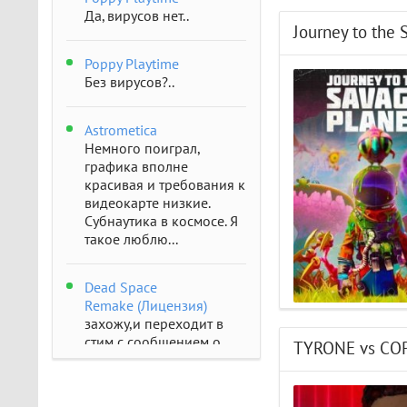
Да, вирусов нет..
Journey to the 
Poppy Playtime
Без вирусов?..
Astrometica
Немного поиграл,
графика вполне
красивая и требования к
видеокарте низкие.
Субнаутика в космосе. Я
такое люблю...
Dead Space
Remake (Лицензия)
захожу,и переходит в
стим с сообщением о
TYRONE vs CO
отсутствии..