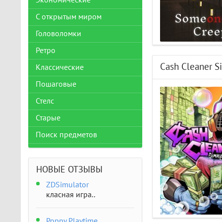
Экономические
С открытым миром
Головоломки
Ретро
Cash Cleaner S
Классические
Пошаговые
Стелс
Старые
Поиск предметов
НОВЫЕ ОТЗЫВЫ
ZDSimulator
класная игра..
Poppy Playtime