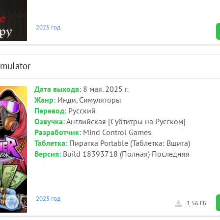
2025 год
imulator
Дата выхода:
8 мая. 2025 г.
Жанр:
Инди, Симуляторы
Перевод:
Русский
Озвучка:
Английская [Субтитры на Русском]
Разработчик:
Mind Control Games
Таблетка:
Пиратка Portable (Таблетка: Вшита)
Версия:
Build 18393718 (Полная) Последняя
2025 год
1.56 ГБ