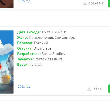
2025 год
206.46 МБ
Дата выхода:
16 сен. 2021 г.
Жанр:
Приключения, Симуляторы
Перевод:
Русский
Озвучка:
Отсутствует
Разработчик:
Bossa Studios
Таблетка:
RePack от FitGirl
Версия:
v 1.1.1
2021 год
2.18 ГБ