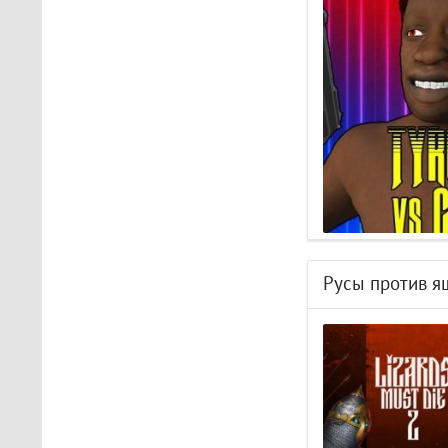
The Light Brigade
Играл в шлеме oculus rift
s, все было нормально
дошел до 2 босса, но
после выхода все
слетело, статистика
обнулилась а мне заново
показывали сюжет и..
STAR WARS Jedi: Survivor
Должно быть все норм..
Русы против я