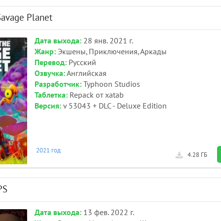
Savage Planet
Дата выхода:
28 янв. 2021 г.
Жанр:
Экшены, Приключения, Аркады
Перевод:
Русский
Озвучка:
Английская
Разработчик:
Typhoon Studios
Таблетка:
Repack от xatab
Версия:
v 53043 + DLC - Deluxe Edition
2021 год
4.28 ГБ
PS
Дата выхода:
13 фев. 2022 г.