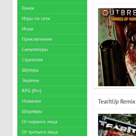
Гонки
Игры по сети
Инди
Приключения
Симуляторы
Стратегии
Шутеры
Экшены
RPG (Рпг)
Новинки
TearItUp Remix
Шедевры
От первого лица
От третьего лица