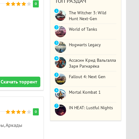
ТОП РАЗДАЧ
0
1
The Witcher 3: Wild
Hunt Next-Gen
2
World of Tanks
3
Hogwarts Legacy
4
Ассасин Крид Вальгалла
Заря Рагнарёка
5
Fallout 4: Next Gen
Скачать торрент
6
Mortal Kombat 1
7
IN HEAT: Lustful Nights
0
ры, Аркады