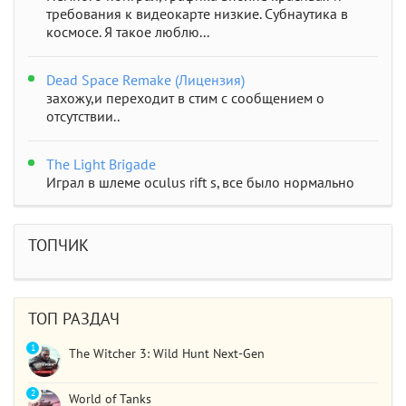
требования к видеокарте низкие. Субнаутика в
космосе. Я такое люблю...
Dead Space Remake (Лицензия)
захожу,и переходит в стим с сообщением о
отсутствии..
The Light Brigade
Играл в шлеме oculus rift s, все было нормально
дошел до 2 босса, но после выхода все слетело,
статистика обнулилась а мне заново показывали
сюжет и..
ТОПЧИК
STAR WARS Jedi: Survivor
Должно быть все норм..
ТОП РАЗДАЧ
1
The Witcher 3: Wild Hunt Next-Gen
2
World of Tanks