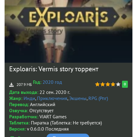
Exploaris: Vermis story торрент
Год:
2020 год
0
207.9 МБ
Дата выхода:
22 сен. 2020 г.
Жанр:
Инди
,
Приключения
,
Экшены
,
RPG (Рпг)
Перевод:
Английский
Озвучка:
Отсутствует
Разработчик:
ViART Games
Таблетка:
Пиратка (Таблетка: Не требуется)
Версия:
v 0.6.0.0 Последняя