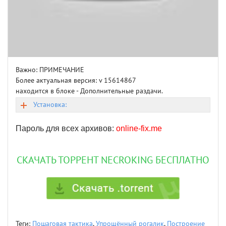
Важно: ПРИМЕЧАНИЕ
Более актуальная версия: v 15614867
находится в блоке - Дополнительные раздачи.
Установка:
Пароль для всех архивов:
online-fix.me
СКАЧАТЬ ТОРРЕНТ NECROKING БЕСПЛАТНО
Теги:
Пошаговая тактика
,
Упрощённый рогалик
,
Построение