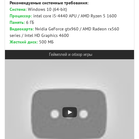
Рекомендуемые системные требования:
Система:
Windows 10 (64-bit)
Процессор:
intel core i5-4440 APU / AMD Ryzen 5 1600
Память:
6 ГБ
Видеокарта:
Nvidia GeForce gtx960 / AMD Radeon rx560
series / Intel HD Graphics 4600
Жесткий диск:
500 МБ
Геймплей и обзор игры