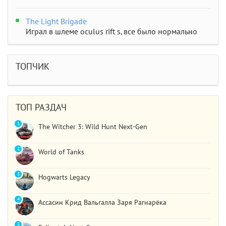
The Light Brigade
Играл в шлеме oculus rift s, все было нормально
дошел до 2 босса, но после выхода все слетело,
статистика обнулилась а мне заново показывали
сюжет и..
ТОПЧИК
STAR WARS Jedi: Survivor
Должно быть все норм..
ТОП РАЗДАЧ
1
The Witcher 3: Wild Hunt Next-Gen
2
World of Tanks
3
Hogwarts Legacy
4
Ассасин Крид Вальгалла Заря Рагнарёка
5