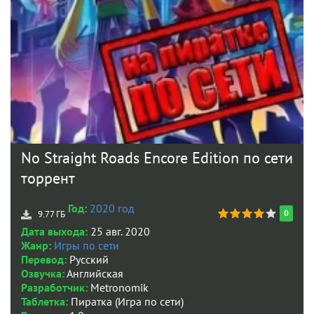
No Straight Roads Encore Edition по сети
торрент
Год:
2020 год
0
9.77 ГБ
Дата выхода:
25 авг. 2020
Жанр:
Игры по сети
Перевод:
Русский
Озвучка:
Английская
Разработчик:
Metronomik
Таблетка:
Пиратка (Игра по сети)