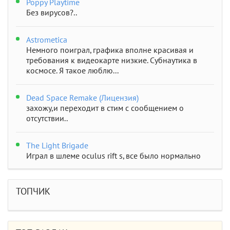
Poppy Playtime
Без вирусов?..
Astrometica
Немного поиграл, графика вполне красивая и
требования к видеокарте низкие. Субнаутика в
космосе. Я такое люблю...
Dead Space Remake (Лицензия)
захожу,и переходит в стим с сообщением о
отсутствии..
The Light Brigade
Играл в шлеме oculus rift s, все было нормально
дошел до 2 босса, но после выхода все слетело,
статистика обнулилась а мне заново показывали
сюжет и..
ТОПЧИК
STAR WARS Jedi: Survivor
Должно быть все норм..