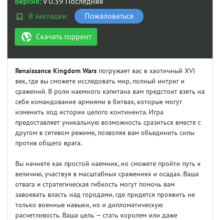
Версия:
v 0.39 Последняя
В закладки
Пожаловаться
Скачать торрент
Renaissance Kingdom Wars
погружает вас в хаотичный XVI
век, где вы сможете исследовать мир, полный интриг и
сражений. В роли наемного капитана вам предстоит взять на
себя командование армиями в битвах, которые могут
изменить ход истории целого континента. Игра
предоставляет уникальную возможность сразиться вместе с
другом в сетевом режиме, позволяя вам объединить силы
против общего врага.
Вы начнете как простой наемник, но сможете пройти путь к
величию, участвуя в масштабных сражениях и осадах. Ваша
отвага и стратегическая гибкость могут помочь вам
завоевать власть над городами, где придется проявить не
только военные навыки, но и дипломатическую
расчетливость. Ваша цель — стать королем или даже