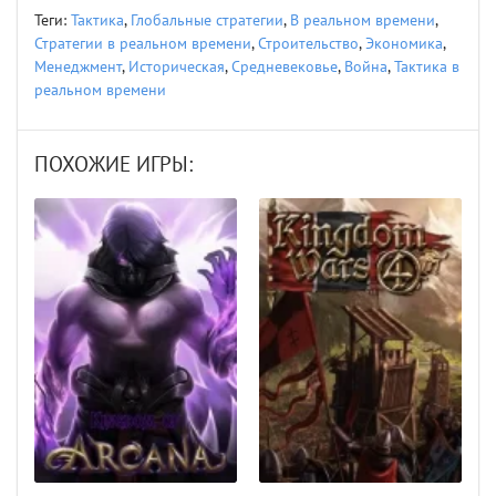
Теги:
Тактика
,
Глобальные стратегии
,
В реальном времени
,
Стратегии в реальном времени
,
Строительство
,
Экономика
,
Менеджмент
,
Историческая
,
Средневековье
,
Война
,
Тактика в
реальном времени
ПОХОЖИЕ ИГРЫ: