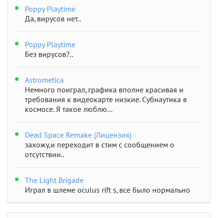
Poppy Playtime
Да, вирусов нет..
Poppy Playtime
Без вирусов?..
Astrometica
Немного поиграл, графика вполне красивая и
требования к видеокарте низкие. Субнаутика в
космосе. Я такое люблю...
Dead Space Remake (Лицензия)
захожу,и переходит в стим с сообщением о
отсутствии..
The Light Brigade
Играл в шлеме oculus rift s, все было нормально
дошел до 2 босса, но после выхода все слетело,
статистика обнулилась а мне заново показывали