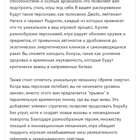
способностями и особым арсеналом, что позволяет вам
подстроить стиль игры под себя. В вашем распоряжении
будут такие персонажи, как полковник Джойс, лейтенант
Нагата и сержант Родригес, каждый из которых привнесет
что-то уникальное в ваш игровой процесс. Кроме
разнообразия персонажей, игра радует обилием оружия и
предметов, от привычных автоматов и дробовиков до
экзотических энергетических клинков и самонаводящихся
ракет. Вы сможете находить бонусы, такие как усиление
здоровья и временная неуязвимость, которые будут
критически важны в напряженных битвах.
Также стоит отметить уникальную механику «Время смерти».
Когда ваш персонаж погибает, вы не начинаете уровень
заново; вместо этого вам предлагается "прыжок" в
параллельную временную линию, где вы еще живы. Это
добавляет элемент стратегии, позволяя продолжать борьбу
без утрат, хотя и создает новые вызовы и неожиданные
повороты. Благодаря разнообразным героям, множеству
локаций и инновационным механикам, игра обещает
подарить игрокам незабываемые часы увлекательного
геймплея и захватывающего действия.