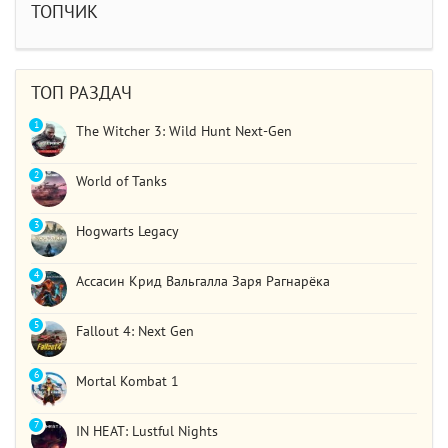
сюжет и..
ТОПЧИК
STAR WARS Jedi: Survivor
Должно быть все норм..
ТОП РАЗДАЧ
1
The Witcher 3: Wild Hunt Next-Gen
2
World of Tanks
3
Hogwarts Legacy
4
Ассасин Крид Вальгалла Заря Рагнарёка
5
Fallout 4: Next Gen
6
Mortal Kombat 1
7
IN HEAT: Lustful Nights