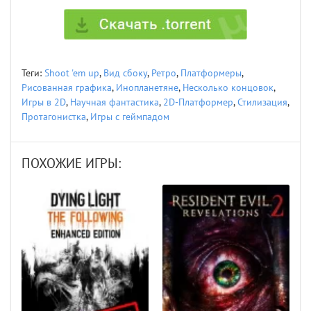
Теги:
Shoot 'em up
,
Вид сбоку
,
Ретро
,
Платформеры
,
Рисованная графика
,
Инопланетяне
,
Несколько концовок
,
Игры в 2D
,
Научная фантастика
,
2D-Платформер
,
Стилизация
,
Протагонистка
,
Игры с геймпадом
ПОХОЖИЕ ИГРЫ: