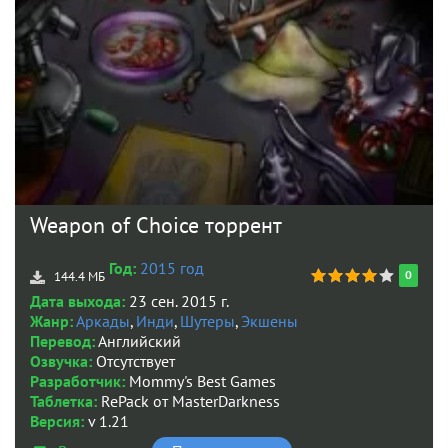
Weapon of Choice торрент
Год:
2015 год
0
144.4 МБ
Дата выхода:
23 сен. 2015 г.
Жанр:
Аркады
,
Инди
,
Шутеры
,
Экшены
Перевод:
Английский
Озвучка:
Отсутствует
Разработчик:
Mommy's Best Games
Таблетка:
RePack от MasterDarkness
Версия:
v 1.21