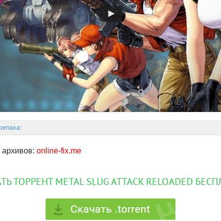
репака:
 архивов:
online-fix.me
ТЬ ТОРРЕНТ METAL SLUG ATTACK RELOADED БЕС