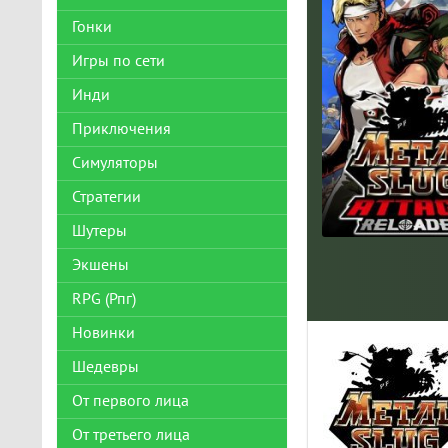
Гонки
Игры по сети
Инди
Приключения
Симуляторы
Стратегии
Шутеры
Экшены
RPG (Рпг)
Новинки
Шедевры
От первого лица
От третьего лица