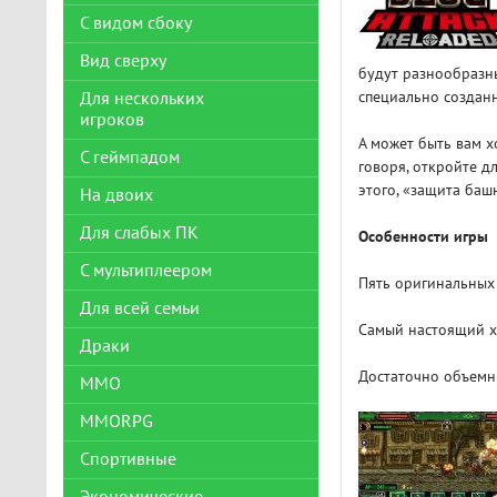
С видом сбоку
Вид сверху
будут разнообразны
специально созданн
Для нескольких
игроков
А может быть вам х
С геймпадом
говоря, откройте д
этого, «защита баш
На двоих
Для слабых ПК
Особенности игры
С мультиплеером
Пять оригинальных
Для всей семьи
Самый настоящий х
Драки
Достаточно объемн
ММО
MMORPG
Спортивные