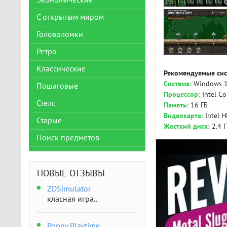
Экономические
С открытым миром
Головоломки
Ретро
Классические
Рекомендуемые сис
Система:
Windows 10
Пошаговые
Процессор:
Intel Co
Стелс
Память:
16 ГБ
Видеокарта:
Intel H
Старые
Жесткий диск:
2.4 
Поиск предметов
НОВЫЕ ОТЗЫВЫ
ZDSimulator
класная игра..
Poppy Playtime