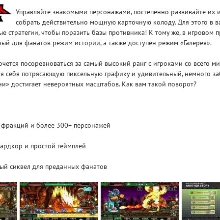
Управляйте знакомыми персонажами, постепенно развивайте их и
собрать действительно мощную карточную колоду. Для этого в 
е стратегии, чтобы поразить базы противника! К тому же, в игровом п
ый для фанатов режим истории, а также доступен режим «Галерея».
очется посоревноваться за самый высокий ранг с игроками со всего м
ля себя потрясающую пиксельную графику и удивительный, немного з
ни» достигает невероятных масштабов. Как вам такой поворот?
 фракций и более 300+ персонажей
ардкор и простой геймплей
ый сиквел для преданных фанатов