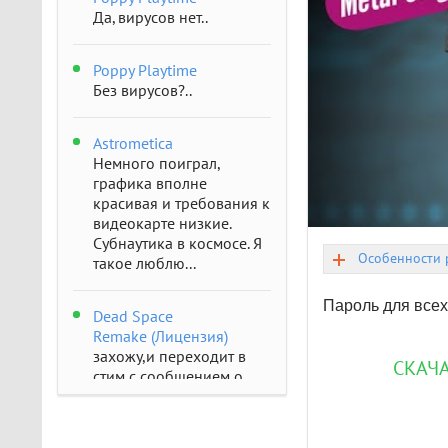
Да, вирусов нет..
Poppy Playtime
Без вирусов?..
Astrometica
Немного поиграл,
графика вполне
красивая и требования к
видеокарте низкие.
Субнаутика в космосе. Я
Особенности 
такое люблю...
Пароль для всех
Dead Space
Remake (Лицензия)
захожу,и переходит в
СКАЧА
стим с сообщением о
отсутствии..