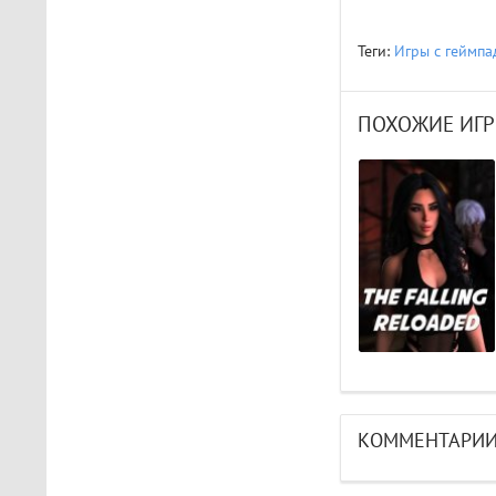
The Light Brigade
Играл в шлеме oculus rift
s, все было нормально
Теги:
Игры с геймп
дошел до 2 босса, но
после выхода все
слетело, статистика
ПОХОЖИЕ ИГР
обнулилась а мне заново
показывали сюжет и..
STAR WARS Jedi: Survivor
Должно быть все норм..
КОММЕНТАРИ