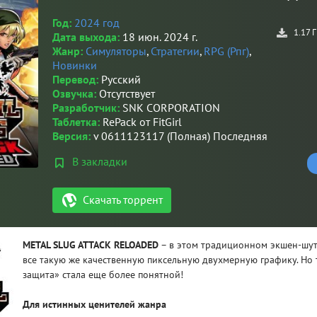
Год:
2024 год
1.17 
Дата выхода:
18 июн. 2024 г.
Жанр:
Симуляторы
,
Стратегии
,
RPG (Рпг)
,
Новинки
Перевод:
Русский
Озвучка:
Отсутствует
Разработчик:
SNK CORPORATION
Таблетка:
RePack от FitGirl
Версия:
v 0611123117 (Полная) Последняя
В закладки
Скачать торрент
METAL SLUG ATTACK RELOADED
– в этом традиционном экшен-шут
все такую же качественную пиксельную двухмерную графику. Но
защита» стала еще более понятной!
Для истинных ценителей жанра