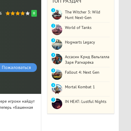
ТОП РАЗДАЧ
1
The Witcher 3: Wild
ГБ
0
Hunt Next-Gen
2
World of Tanks
3
Hogwarts Legacy
4
Ассасин Крид Вальгалла
Заря Рагнарёка
Пожаловаться
5
Fallout 4: Next Gen
6
Mortal Kombat 1
7
ере игроки найдут
IN HEAT: Lustful Nights
 теперь «башенная