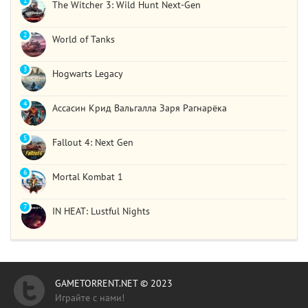
1
The Witcher 3: Wild Hunt Next-Gen
2
World of Tanks
3
Hogwarts Legacy
4
Ассасин Крид Вальгалла Заря Рагнарёка
5
Fallout 4: Next Gen
6
Mortal Kombat 1
7
IN HEAT: Lustful Nights
GAMETORRENT.NET © 2023
Играйте с нами!