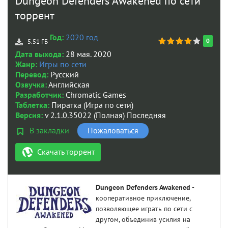
Dungeon Defenders Awakened по сети
торрент
Год:
2020 год
0
5.51 ГБ
Дата выхода:
28 мая. 2020
Жанр:
Игры по сети
Перевод:
Русский
Озвучка:
Английская
Разработчик:
Chromatic Games
Таблетка:
Пиратка (Игра по сети)
Версия:
v 2.1.0.35022 (Полная) Последняя
В закладки
Пожаловаться
Скачать торрент
Dungeon Defenders Awakened
-
кооперативное приключение,
позволяющее играть по сети с
другом, объединив усилия на