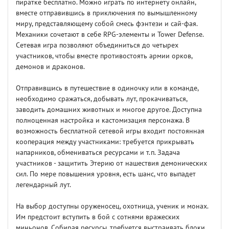
пиратке бесплатно. Можно играть по интернету онлайн,
вместе отправившись в приключения по вымышленному
миру, представляющему собой смесь фэнтези и сай-фая.
Механики сочетают в себе RPG-элементы и Tower Defense.
Сетевая игра позволяют объединиться до четырех
участников, чтобы вместе противостоять армии орков,
демонов и драконов.
Отправившись в путешествие в одиночку или в команде,
необходимо сражаться, добывать лут, прокачиваться,
заводить домашних животных и многое другое. Доступна
полноценная настройка и кастомизация персонажа. В
возможность бесплатной сетевой игры входит постоянная
кооперация между участниками: требуется прикрывать
напарников, обмениваться ресурсами и т.п. Задача
участников - защитить Этерию от нашествия демонических
сил. По мере повышения уровня, есть шанс, что выпадет
легендарный лут.
На выбор доступны оруженосец, охотница, ученик и монах.
Им предстоит вступить в бой с сотнями вражеских
миньонов. Собирая ресурсы, требуется выстраивать блоки,