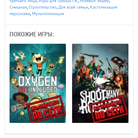
третьего лица
,
Игры для слабых ПК
,
Ролевой экшен
,
Смешная
,
Строительство
,
Для всей семьи
,
Кастомизация
персонажа
,
Мультипликация
ПОХОЖИЕ ИГРЫ: