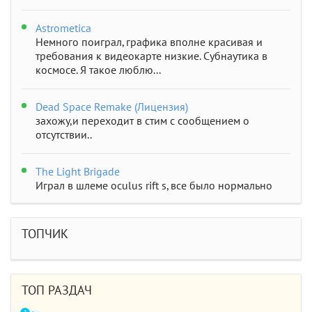
Astrometica
Немного поиграл, графика вполне красивая и
требования к видеокарте низкие. Субнаутика в
космосе. Я такое люблю...
Dead Space Remake (Лицензия)
захожу,и переходит в стим с сообщением о
отсутствии..
The Light Brigade
Играл в шлеме oculus rift s, все было нормально
дошел до 2 босса, но после выхода все слетело,
статистика обнулилась а мне заново показывали
сюжет и..
ТОПЧИК
STAR WARS Jedi: Survivor
Должно быть все норм..
ТОП РАЗДАЧ