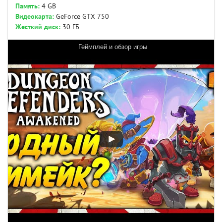
Память:
4 GB
Видеокарта:
GeForce GTX 750
Жесткий диск:
30 ГБ
Геймплей и обзор игры