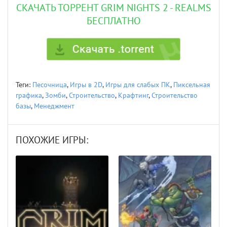
СКАЧАТЬ ТОРРЕНТ GRIM NIGHTS 2 - REALMS
БЕСПЛАТНО
Теги:
Песочница
,
Игры в 2D
,
Игры для слабых ПК
,
Пиксельная
графика
,
Зомби
,
Строительство
,
Крафтинг
,
Строительство
базы
,
Менеджмент
ПОХОЖИЕ ИГРЫ: