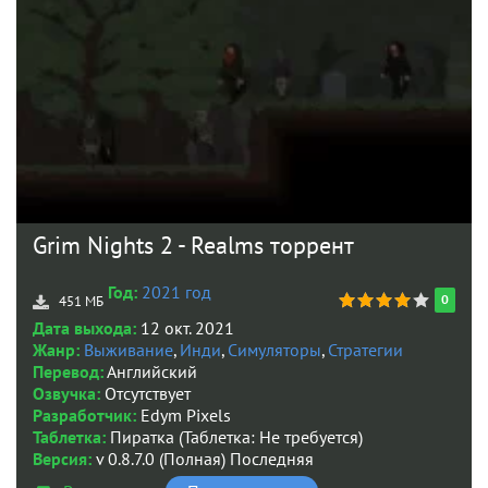
Grim Nights 2 - Realms торрент
Год:
2021 год
0
451 МБ
Дата выхода:
12 окт. 2021
Жанр:
Выживание
,
Инди
,
Симуляторы
,
Стратегии
Перевод:
Английский
Озвучка:
Отсутствует
Разработчик:
Edym Pixels
Таблетка:
Пиратка (Таблетка: Не требуется)
Версия:
v 0.8.7.0 (Полная) Последняя