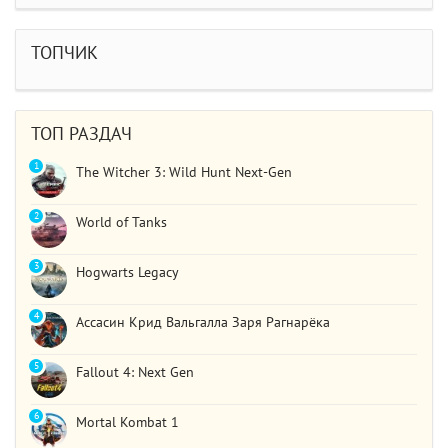
дошел до 2 босса, но после выхода все слетело,
статистика обнулилась а мне заново показывали
сюжет и..
ТОПЧИК
STAR WARS Jedi: Survivor
Должно быть все норм..
ТОП РАЗДАЧ
1
The Witcher 3: Wild Hunt Next-Gen
2
World of Tanks
3
Hogwarts Legacy
4
Ассасин Крид Вальгалла Заря Рагнарёка
5
Fallout 4: Next Gen
6
Mortal Kombat 1