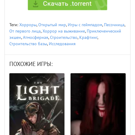
Теги:
Хорроры
,
Открытый мир
,
Игры с геймпадом
,
Песочница
,
От первого лица
,
Хоррор на выживание
,
Приключенческий
экшен
,
Атмосферная
,
Строительство
,
Крафтинг
,
Строительство базы
,
Исследования
ПОХОЖИЕ ИГРЫ: