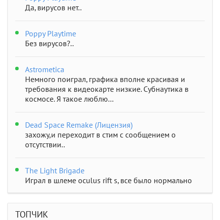
Да, вирусов нет..
Poppy Playtime
Без вирусов?..
Astrometica
Немного поиграл, графика вполне красивая и
требования к видеокарте низкие. Субнаутика в
космосе. Я такое люблю...
Dead Space Remake (Лицензия)
захожу,и переходит в стим с сообщением о
отсутствии..
The Light Brigade
Играл в шлеме oculus rift s, все было нормально
дошел до 2 босса, но после выхода все слетело,
статистика обнулилась а мне заново показывали
сюжет и..
ТОПЧИК