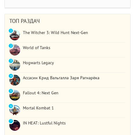
STAR WARS Jedi: Survivor
Должно быть все норм..
ТОП РАЗДАЧ
1
The Witcher 3: Wild Hunt Next-Gen
2
World of Tanks
3
Hogwarts Legacy
4
Ассасин Крид Вальгалла Заря Рагнарёка
5
Fallout 4: Next Gen
6
Mortal Kombat 1
7
IN HEAT: Lustful Nights