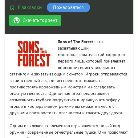
В закладки
Пожаловаться
Скачать торрент
Sons of The Forest
- это
захватывающий
многопользовательский хоррор от
первого лица, который привлекает
внимание своим уникальным
сеттингом и захватывающим сюжетом. Игроки отправляются
в таинственный лес, где им предстоит выживать,
противостоять кровожадным монстрам и исследовать
опасную местность. Одиночная игра предоставляет
возможность глубоко погрузиться в мрачную атмосферу
игры, а в кооперативном режиме вы сможете вместе с
друзьями противостоять опасностям и спасать друг друга.
Одним из ключевых элементов игры является новый вид
оружия - современные огнестрельные пушки. Они позволяют