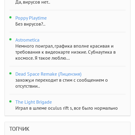
Да, вирусов нет..
Poppy Playtime
Без вирусов?..
Astrometica
Немного поиграл, графика вполне красивая и
требования к видеокарте низкие. Субнаутика в
космосе. Я такое люблю...
Dead Space Remake (Лицензия)
захожу,и переходит в стим с сообщением о
отсутствии..
The Light Brigade
Играл в шлеме oculus rift s, все было нормально
дошел до 2 босса, но после выхода все слетело,
статистика обнулилась а мне заново показывали
сюжет и..
ТОПЧИК