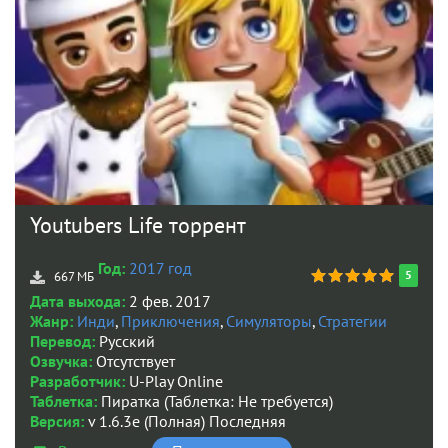
Youtubers Life торрент
Год:
2017 год
5
667 МБ
Дата выхода:
2 фев. 2017
Жанр:
Инди
,
Приключения
,
Симуляторы
,
Стратегии
Перевод:
Русский
Озвучка:
Отсутствует
Разработчик:
U-Play Online
Таблетка:
Пиратка (Таблетка: Не требуется)
Версия:
v 1.6.3e (Полная) Последняя