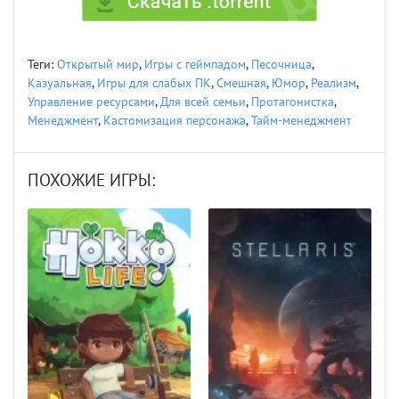
Теги:
Открытый мир
,
Игры с геймпадом
,
Песочница
,
Казуальная
,
Игры для слабых ПК
,
Смешная
,
Юмор
,
Реализм
,
Управление ресурсами
,
Для всей семьи
,
Протагонистка
,
Менеджмент
,
Кастомизация персонажа
,
Тайм-менеджмент
ПОХОЖИЕ ИГРЫ: