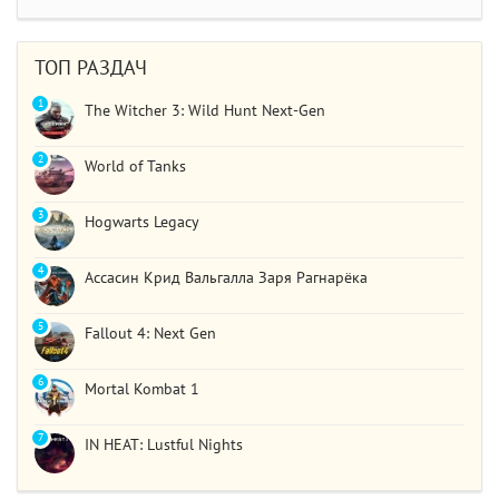
STAR WARS Jedi: Survivor
Должно быть все норм..
ТОП РАЗДАЧ
1
The Witcher 3: Wild Hunt Next-Gen
2
World of Tanks
3
Hogwarts Legacy
4
Ассасин Крид Вальгалла Заря Рагнарёка
5
Fallout 4: Next Gen
6
Mortal Kombat 1
7
IN HEAT: Lustful Nights