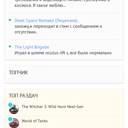
космосе. Я такое люблю...
Dead Space Remake (Лицензия)
захожу,и переходит в стим с сообщением о
отсутствии..
The Light Brigade
Играл в шлеме oculus rift s, все было нормально
дошел до 2 босса, но после выхода все слетело,
статистика обнулилась а мне заново показывали
сюжет и..
ТОПЧИК
STAR WARS Jedi: Survivor
Должно быть все норм..
ТОП РАЗДАЧ
1
The Witcher 3: Wild Hunt Next-Gen
2
World of Tanks