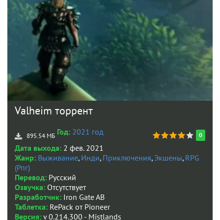
Valheim торрент
Год:
2021 год
0
895.54 МБ
Дата выхода:
2 фев. 2021
Жанр:
Выживание
,
Инди
,
Приключения
,
Экшены
,
RPG
(Рпг)
Перевод:
Русский
Озвучка:
Отсутствует
Разработчик:
Iron Gate AB
Таблетка:
RePack от Pioneer
Версия:
v 0.214.300 - Mistlands