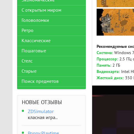
Экономические
С открытым миром
Головоломки
Ретро
Классические
Рекомендуемые сис
Пошаговые
Система:
Windows 7,
Процессор:
2.5 ГГц 
Стелс
Память:
2 ГБ
Старые
Видеокарта:
Intel 
Жесткий диск:
350 
Поиск предметов
НОВЫЕ ОТЗЫВЫ
ZDSimulator
класная игра..
Poppy Playtime