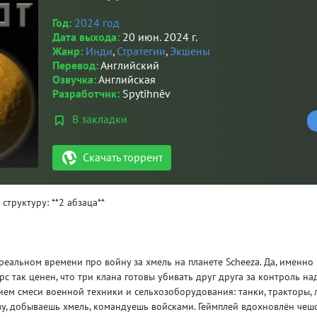
Год:
2024 год
Дата выхода:
20 июн. 2024 г.
Жанр:
Инди
,
Стратегии
,
Экшены
Перевод:
Английский
Озвучка:
Английская
Разработчик:
Spytihněv
В закладки
Скачать торрент
труктуру: **2 абзаца**
 реальном времени про войну за хмель на планете Scheeza. Да, именно 
с так ценен, что три клана готовы убивать друг друга за контроль на
ием смеси военной техники и сельхозоборудования: танки, тракторы, 
зу, добываешь хмель, командуешь войсками. Геймплей вдохновлён чеш