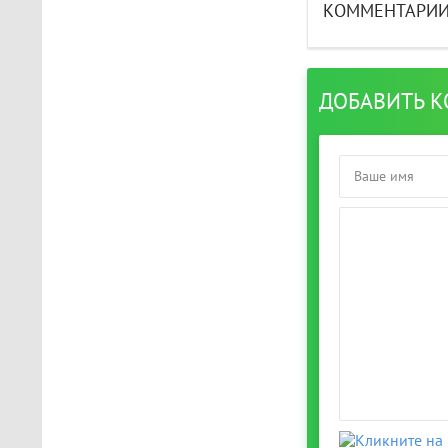
The Light Brigade
КОММЕНТАРИ
Играл в шлеме oculus rift
s, все было нормально
дошел до 2 босса, но
после выхода все
ДОБАВИТЬ 
слетело, статистика
обнулилась а мне заново
показывали сюжет и..
STAR WARS Jedi: Survivor
Должно быть все норм..