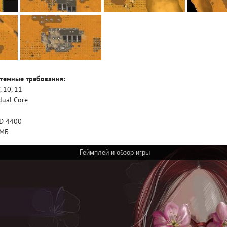
темные требования:
 10, 11
dual Core
HD 4400
МБ
Геймплей и обзор игры