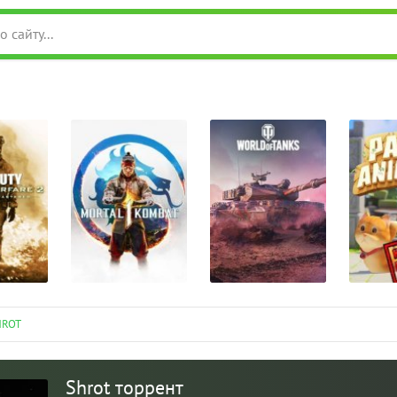
HROT
Shrot торрент