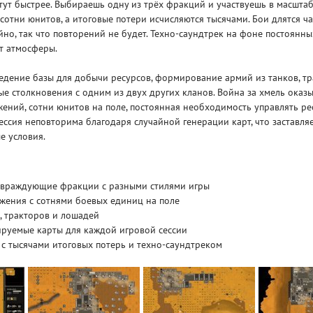
 тут быстрее. Выбираешь одну из трёх фракций и участвуешь в масшта
 сотни юнитов, а итоговые потери исчисляются тысячами. Бои длятся ча
йно, так что повторений не будет. Техно-саундтрек на фоне постоянн
т атмосферы.
едение базы для добычи ресурсов, формирование армий из танков, тр
е столкновения с одним из двух других кланов. Война за хмель оказы
жений, сотни юнитов на поле, постоянная необходимость управлять ре
ессия неповторима благодаря случайной генерации карт, что заставля
е условия.
 враждующие фракции с разными стилями игры
жения с сотнями боевых единиц на поле
, тракторов и лошадей
ируемые карты для каждой игровой сессии
с тысячами итоговых потерь и техно-саундтреком