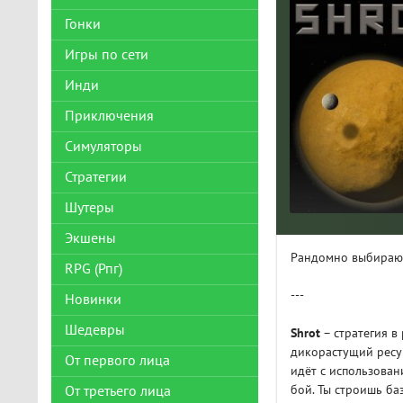
Гонки
Игры по сети
Инди
Приключения
Симуляторы
Стратегии
Шутеры
Экшены
Рандомно выбираю с
RPG (Рпг)
---
Новинки
Шедевры
Shrot
– стратегия в
дикорастущий ресур
От первого лица
идёт с использован
бой. Ты строишь ба
От третьего лица