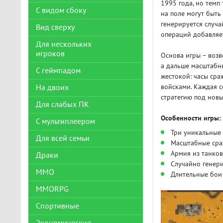
1995 года, но темп
С видом сбоку
на поле могут быть
генерируется случа
Вид сверху
операций добавляе
Для нескольких
игроков
Основа игры – возв
а дальше масштабны
С геймпадом
жестокой: часы сра
войсками. Каждая с
На двоих
стратегию под новы
Для слабых ПК
Особенности игры:
С мультиплеером
Три уникальные
Для всей семьи
Масштабные сра
Армия из танков
Драки
Случайно генер
ММО
Длительные бои 
MMORPG
Спортивные