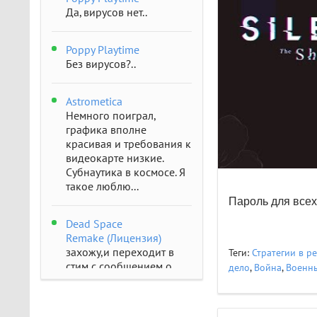
Да, вирусов нет..
Poppy Playtime
Без вирусов?..
Astrometica
Немного поиграл,
графика вполне
красивая и требования к
видеокарте низкие.
Субнаутика в космосе. Я
такое люблю...
Пароль для всех
Dead Space
Remake (Лицензия)
захожу,и переходит в
Теги:
Стратегии в р
стим с сообщением о
дело
,
Война
,
Военны
отсутствии..