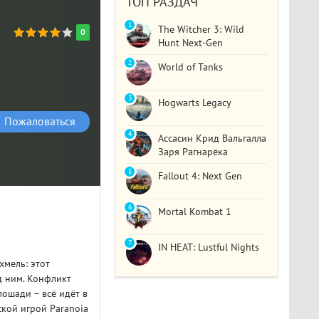
ТОП РАЗДАЧ
1
The Witcher 3: Wild
0
Hunt Next-Gen
2
World of Tanks
3
Hogwarts Legacy
Пожаловаться
4
Ассасин Крид Вальгалла
Заря Рагнарёка
5
Fallout 4: Next Gen
6
Mortal Kombat 1
7
IN HEAT: Lustful Nights
хмель: этот
д ним. Конфликт
лошади – всё идёт в
ской игрой Paranoia