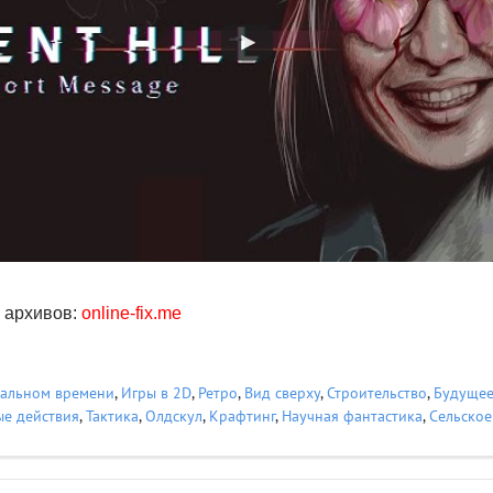
 архивов:
online-fix.me
еальном времени
,
Игры в 2D
,
Ретро
,
Вид сверху
,
Строительство
,
Будуще
е действия
,
Тактика
,
Олдскул
,
Крафтинг
,
Научная фантастика
,
Сельское