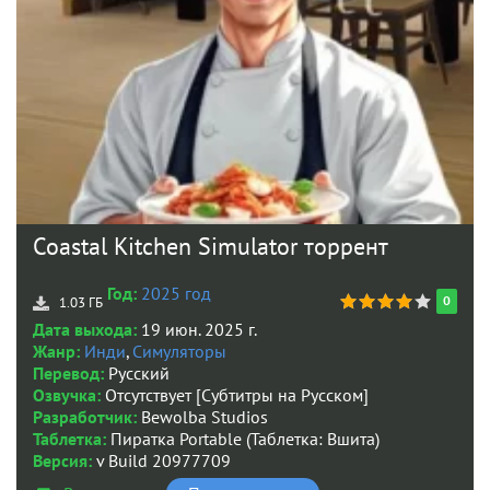
Coastal Kitchen Simulator торрент
Год:
2025 год
0
1.03 ГБ
Дата выхода:
19 июн. 2025 г.
Жанр:
Инди
,
Симуляторы
Перевод:
Русский
Озвучка:
Отсутствует [Субтитры на Русском]
Разработчик:
Bewolba Studios
Таблетка:
Пиратка Portable (Таблетка: Вшита)
Версия:
v Build 20977709