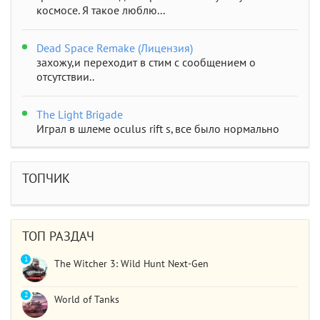
космосе. Я такое люблю...
Dead Space Remake (Лицензия)
захожу,и переходит в стим с сообщением о
отсутствии..
The Light Brigade
Играл в шлеме oculus rift s, все было нормально
дошел до 2 босса, но после выхода все слетело,
статистика обнулилась а мне заново показывали
сюжет и..
ТОПЧИК
STAR WARS Jedi: Survivor
Должно быть все норм..
ТОП РАЗДАЧ
1
The Witcher 3: Wild Hunt Next-Gen
2
World of Tanks