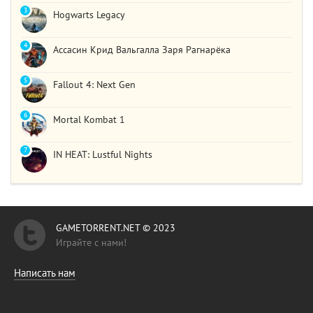
3
Hogwarts Legacy
4
Ассасин Крид Вальгалла Заря Рагнарёка
5
Fallout 4: Next Gen
6
Mortal Kombat 1
7
IN HEAT: Lustful Nights
GAMETORRENT.NET © 2023
Играйте с нами!
Написать нам