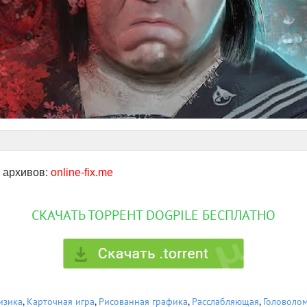
 архивов:
online-fix.me
СКАЧАТЬ ТОРРЕНТ DOGPILE БЕСПЛАТНО
изика
,
Карточная игра
,
Рисованная графика
,
Расслабляющая
,
Головоло