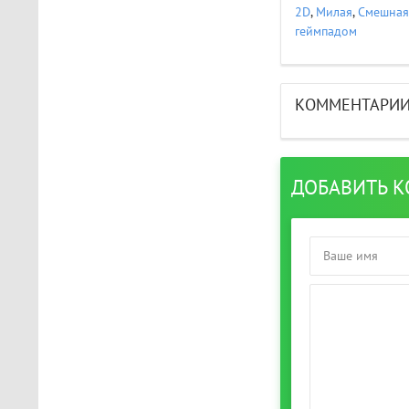
The Light Brigade
2D
,
Милая
,
Смешная
Играл в шлеме oculus rift
геймпадом
s, все было нормально
дошел до 2 босса, но
после выхода все
слетело, статистика
КОММЕНТАРИ
обнулилась а мне заново
показывали сюжет и..
STAR WARS Jedi: Survivor
ДОБАВИТЬ 
Должно быть все норм..