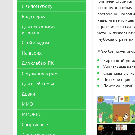
Геймплей строится 
С видом сбоку
этого нужно объед
построении колоды
Вид сверху
наделить питомцев
Для нескольких
стратегически план
игроков
жетоны позволяют м
глубокая стратегия
С геймпадом
**Особенности игры
На двоих
Карточный рога
Для слабых ПК
Уникальные черт
С мультиплеером
Специальные же
Питомник для н
Для всей семьи
Поиск синергий 
Драки
ММО
MMORPG
Спортивные