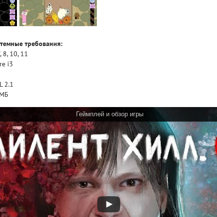
темные требования:
 8, 10, 11
re i3
 2.1
МБ
Геймплей и обзор игры