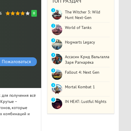
ТОП РАЗДАЧ
1
The Witcher 3: Wild
Б
0
Hunt Next-Gen
2
World of Tanks
3
Hogwarts Legacy
4
Ассасин Крид Вальгалла
Пожаловаться
Заря Рагнарёка
5
Fallout 4: Next Gen
6
Mortal Kombat 1
 для получения всё
7
 Крутые –
IN HEAT: Lustful Nights
тонов, которые
ых комбинаций и