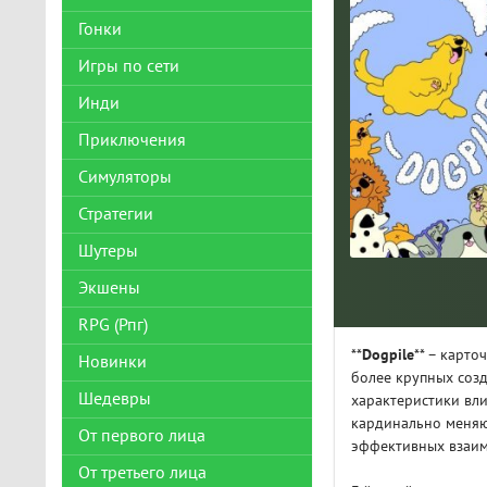
Гонки
Игры по сети
Инди
Приключения
Симуляторы
Стратегии
Шутеры
Экшены
RPG (Рпг)
**
Dogpile
** – карт
Новинки
более крупных созд
Шедевры
характеристики вли
кардинально меняю
От первого лица
эффективных взаим
От третьего лица