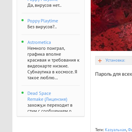
Да, вирусов нет..
Poppy Playtime
Без вирусов?..
Astrometica
Немного поиграл,
графика вполне
красивая и требования к
Установка:
видеокарте низкие.
Субнаутика в космосе. Я
Пароль для всех
такое люблю...
Dead Space
Remake (Лицензия)
захожу,и переходит в
стим с сообщением о
отсутствии..
Теги:
Казуальная
,
Ф