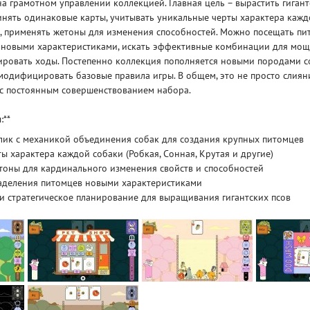
на грамотном управлении коллекцией. Главная цель – вырастить гигантс
инять одинаковые карты, учитывать уникальные черты характера кажд
, применять жетоны для изменения способностей. Можно посещать пи
 новыми характеристиками, искать эффективные комбинации для мощ
ировать ходы. Постепенно коллекция пополняется новыми породами со
одифицировать базовые правила игры. В общем, это не просто слияни
 с постоянным совершенствованием набора.
:**
лик с механикой объединения собак для создания крупных питомцев
ы характера каждой собаки (Робкая, Сонная, Крутая и другие)
тоны для кардинального изменения свойств и способностей
аделения питомцев новыми характеристиками
и стратегическое планирование для выращивания гигантских псов