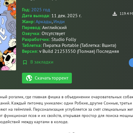
Год:
2025 год
119.4 М
Дата выхода:
11 дек. 2025 г.
Жанр:
Аркады
,
Инди
Перевод:
Английский
Озвучка:
Отсутствует
Разработчик:
Studio Folly
Таблетка:
Пиратка Portable (Таблетка: Вшита)
Версия:
v Build 21253550 (Полная) Последняя
В закладки
Скачать торрент
очный рогалик, где главная фишка в объединении очаровательных собак
аний. Каждый питомец уникален: одни Робкие, другие Сонные, третьи
яют на геймплей. Персонализация углубляется за счёт специальных же
т функционал псов и их свойств, открывая простор для поиска мощн
одействий между картами в колоде.