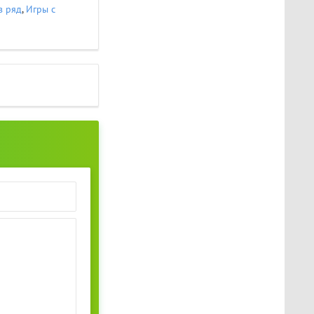
в ряд
,
Игры с