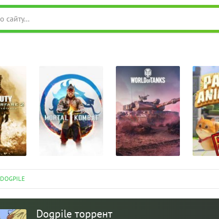
 DOGPILE
Dogpile торрент