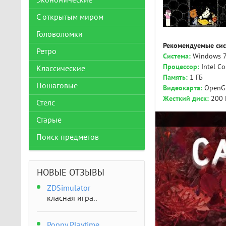
Экономические
С открытым миром
Головоломки
Рекомендуемые сис
Ретро
Система:
Windows 7,
Процессор:
Intel Co
Классические
Память:
1 ГБ
Пошаговые
Видеокарта:
OpenGL
Жесткий диск:
200 
Стелс
Старые
Поиск предметов
НОВЫЕ ОТЗЫВЫ
ZDSimulator
класная игра..
Poppy Playtime