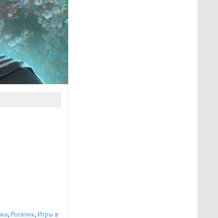
мка
,
Рогалик
,
Игры в